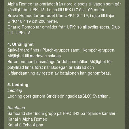
Alpha Romeo tar området från nordlig spets till vägen som går
västligt från UPK118. I djup till UPK117 öst 100 meter.
Bravo Romeo tar området från UPK118-119, i djup till linjen
UPK118-119 öst 200 meter.
Charlie Romeo tar området från UPK118 till sydlig spets. Djup
intill UPK118
4. Uthållighet
Sjukvårdare finns i Plutch-grupper samt i Kompch-gruppen.
Möjlighet till medevac saknas.
Buren ammunitionsmängd är det som gäller. Möjlighet för
påfyllnad finns först när Bodegan är säkrad och
luftlandsättning av resten av bataljonen kan genomföras.
5. Ledning
Ledning
Ledning görs genom Stridsledningsoleat(SLO) Svartlien.
Samband
Samband sker inom grupp på PRC-343 på följande kanaler:
Kanal 1 Alpha Romeo
Kanal 2 Echo Alpha