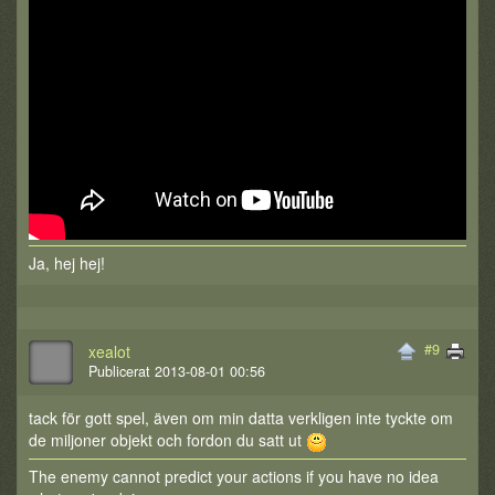
Ja, hej hej!
#9
xealot
Publicerat 2013-08-01 00:56
tack för gott spel, även om min datta verkligen inte tyckte om
de miljoner objekt och fordon du satt ut
The enemy cannot predict your actions if you have no idea