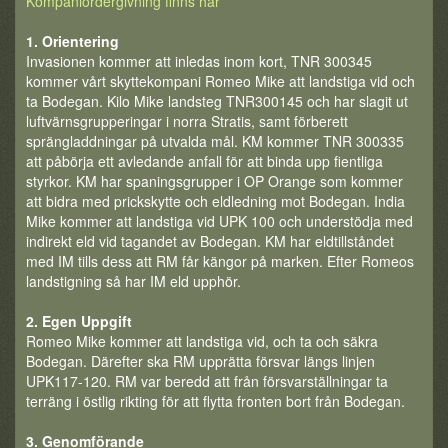
Kompaniordergivning finns här
1. Orientering
Invasionen kommer att inledas inom kort, TNR 300345
kommer vårt skyttekompani Romeo Mike att landstiga vid och
ta Bodegan. Kilo Mike landsteg TNR300145 och har slagit ut
luftvärnsgrupperingar i norra Stratis, samt förberett
sprängladdningar på utvalda mål. KM kommer TNR 300335
att påbörja ett avledande anfall för att binda upp fientliga
styrkor. KM har spaningsgrupper i OP Orange som kommer
att bidra med prickskytte och eldledning mot Bodegan. India
Mike kommer att landstiga vid UPK 100 och understödja med
indirekt eld vid tagandet av Bodegan. KM har eldtillståndet
med IM tills dess att RM får kängor på marken. Efter Romeos
landstigning så har IM eld upphör.
2. Egen Uppgift
Romeo Mike kommer att landstiga vid, och ta och säkra
Bodegan. Därefter ska RM upprätta försvar längs linjen
UPK117-120. RM var beredd att från försvarställningar ta
terräng i östlig rikting för att flytta fronten bort från Bodegan.
3. Genomförande