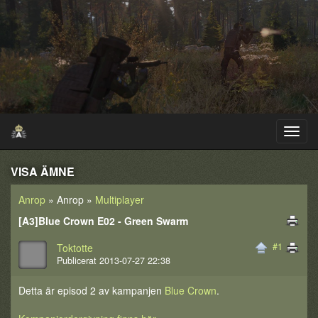
VISA ÄMNE
Anrop
» Anrop »
Multiplayer
[A3]Blue Crown E02 - Green Swarm
#1
Toktotte
Publicerat 2013-07-27 22:38
Detta är episod 2 av kampanjen
Blue Crown
.