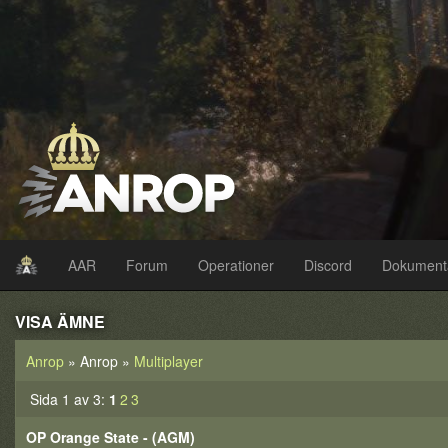
AAR
Forum
Operationer
Discord
Dokument
VISA ÄMNE
Anrop
» Anrop »
Multiplayer
Sida 1 av 3:
1
2
3
OP Orange State - (AGM)