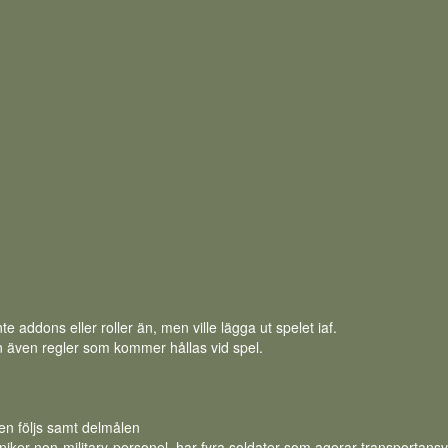
 addons eller roller än, men ville lägga ut spelet iaf.
en även regler som kommer hållas vid spel.
len följs samt delmålen
niker non-military-personel, har fyra soldater som agerar transportansv