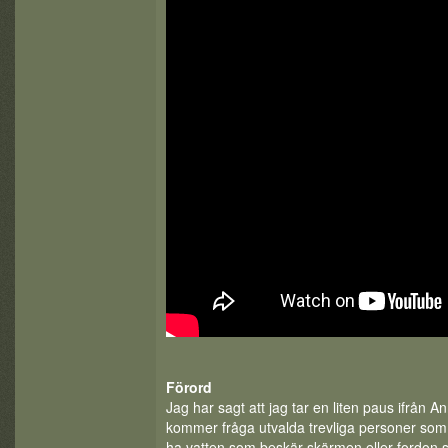
Förord
Jag har sagt att jag tar en liten paus ifrån A
kommer fråga utvalda trevliga personer som j
ha vatten som beskär skärmen eller fordon 