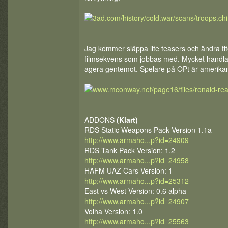
Jag kommer släppa lite teasers och ändra tite
filmsekvens som jobbas med. Mycket handlar o
agera gentemot. Spelare på OPt är amerikans
ADDONS
(Klart)
RDS Static Weapons Pack Version 1.1a
http://www.armaho...p?id=24909
RDS Tank Pack Version: 1.2
http://www.armaho...p?id=24958
HAFM UAZ Cars Version: 1
http://www.armaho...p?id=25312
East vs West Version: 0.6 alpha
http://www.armaho...p?id=24907
Volha Version: 1.0
http://www.armaho...p?id=25563