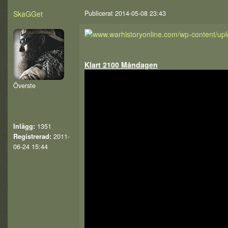
SkaGGet
Publicerat 2014-05-08 23:43
Klart 2100 Måndagen
Överste
Inlägg:
1351
Registrerad:
2011-
06-24 15:44