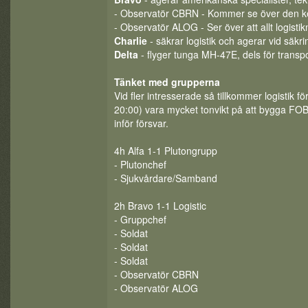
- Observatör CBRN - Kommer se över den kemi
- Observatör ALOG - Ser över att allt logistik
Charlie
- säkrar logistik och agerar vid säkri
Delta
- flyger tunga MH-47E, dels för transp
Tänket med grupperna
Vid fler intresserade så tillkommer logistik
20:00) vara mycket tonvikt på att bygga FOB,
inför försvar.
4h Alfa 1-1 Plutongrupp
- Plutonchef
- Sjukvårdare/Samband
2h Bravo 1-1 Logistic
- Gruppchef
- Soldat
- Soldat
- Soldat
- Observatör CBRN
- Observatör ALOG