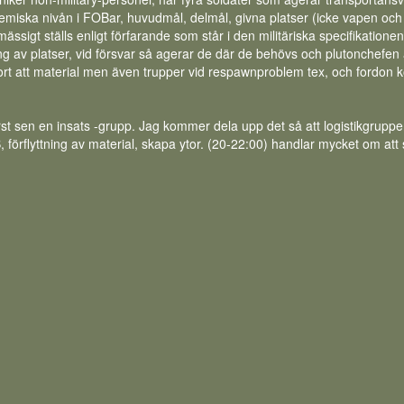
ska nivån i FOBar, huvudmål, delmål, givna platser (icke vapen och i
mässigt ställs enligt förfarande som står i den militäriska specifikation
ng av platser, vid försvar så agerar de där de behövs och plutonchefen a
ort att material men även trupper vid respawnproblem tex, och fordon 
 först sen en insats -grupp. Jag kommer dela upp det så att logistikgr
 förflyttning av material, skapa ytor. (20-22:00) handlar mycket om at