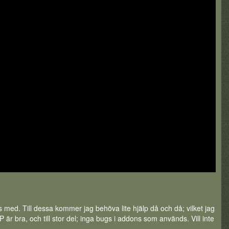
xas med. Till dessa kommer jag behöva lite hjälp då och då; vilket jag
r bra, och till stor del; inga bugs i addons som används. Vill inte