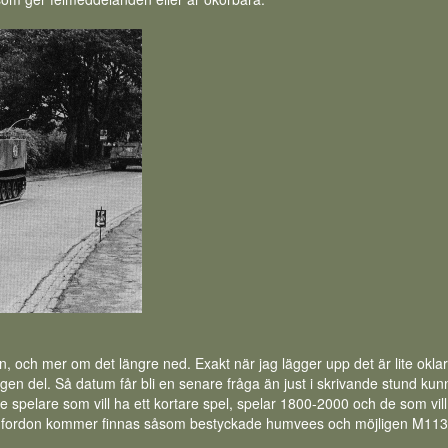
 och mer om det längre ned. Exakt när jag lägger upp det är lite oklart 
n egen del. Så datum får bli en senare fråga än just i skrivande stund
. De spelare som vill ha ett kortare spel, spelar 1800-2000 och de som v
 fordon kommer finnas såsom bestyckade humvees och möjligen M113. K