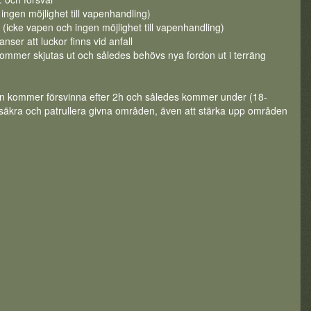
ngen möjlighet till vapenhandling)
en (icke vapen och ingen möjlighet till vapenhandling)
nser att luckor finns vid anfall
kommer skjutas ut och således behövs nya fordon ut i terräng
uppen kommer försvinna efter 2h och således kommer under (18-
t säkra och patrullera givna områden, även att stärka upp områden