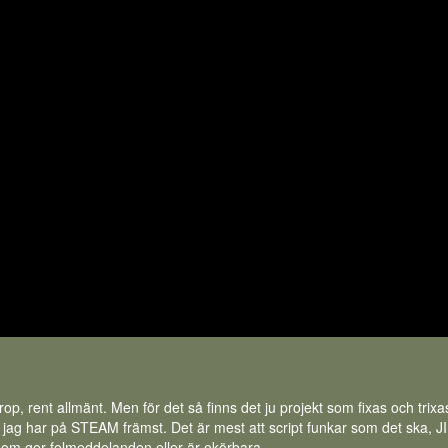
nrop, rent allmänt. Men för det så finns det ju projekt som fixas och tri
ag har på STEAM främst. Det är mest att script funkar som det ska, JIP ä
som ger felmeddelanden eller är okörbara.