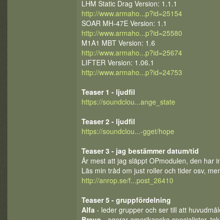
LHM Static Drag Version: 1.1.1
http://www.armaho...p?id=25154
SOAR MH-47E Version: 1.1
http://www.armaho...p?id=25580
M1A1 MBT Version: 1.6
http://www.armaho...p?id=25674
LIFTER Version: 1.06.1
http://www.armaho...p?id=24753
Teaser 1 - ljudfil
https://soundclou...ange_state
Teaser 2 - ljudfil
https://soundclou...-gget/hope
Teaser 3 - jag bestämmer datum/tid
Är mest att jag släppt OPmodulen, den har inte
Läs min tråd om just roller och tider osv, m
http://anrop.se/f...post_26410
Teaser 5 - gruppfördelning
Alfa
- leder grupper och ser till att huvudmå
Bravo
- agerar amerikanska specialister, tek