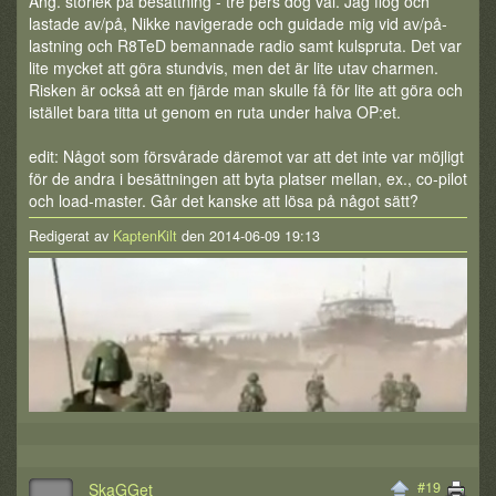
Ang. storlek på besättning - tre pers dög väl. Jag flög och
lastade av/på, Nikke navigerade och guidade mig vid av/på-
lastning och R8TeD bemannade radio samt kulspruta. Det var
lite mycket att göra stundvis, men det är lite utav charmen.
Risken är också att en fjärde man skulle få för lite att göra och
istället bara titta ut genom en ruta under halva OP:et.
edit: Något som försvårade däremot var att det inte var möjligt
för de andra i besättningen att byta platser mellan, ex., co-pilot
och load-master. Går det kanske att lösa på något sätt?
Redigerat av
KaptenKilt
den 2014-06-09 19:13
#19
SkaGGet