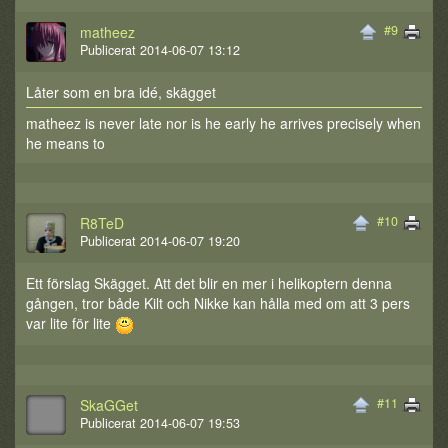
#9
matheez
Publicerat 2014-06-07 13:12
Låter som en bra idé, skägget
matheez is never late nor is he early he arrives precisely when
he means to
#10
R8TeD
Publicerat 2014-06-07 19:20
Ett förslag Skägget. Att det blir en mer i helikoptern denna
gången, tror både Kilt och Nikke kan hålla med om att 3 pers
var lite för lite
#11
SkaGGet
Publicerat 2014-06-07 19:53