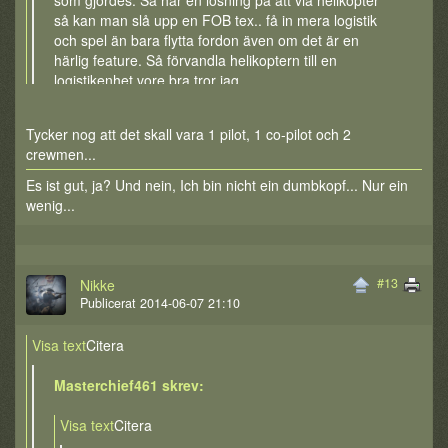
som gjordes. Så har en lösning på att via helikopter
så kan man slå upp en FOB tex.. få in mera logistik
och spel än bara flytta fordon även om det är en
härlig feature. Så förvandla helikoptern till en
logistikenhet vore bra tror jag.
Antal spelare, kändes 1pilot och 2crewmen för lite ?
Tycker nog att det skall vara 1 pilot, 1 co-pilot och 2
crewmen...
Es ist gut, ja? Und nein, Ich bin nicht ein dumbkopf... Nur ein
wenig...
#13
Nikke
Publicerat 2014-06-07 21:10
Visa text
Citera
Masterchief461 skrev:
Visa text
Citera