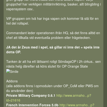
gruppchef har verkligen militärinriktning, basker, allt blingbling i
vapensystem osv..
ViP gruppen om två har inga vapen och kommer få stå för en
hel del rollspel.
Commandant leder operationen ifrån HQ, så det finns alltid en
chef att tillkalla vid eventuella problem eller frågetecken.
JA det är Zeus med i spel, så gillar ni inte det = spela inte
detta OP.
Tanken är att ha ett lättsamt roligt SöndagsOP i 2h cirkus.. sen
nästa helg därefter så körs slutet för OP Orange State
Addons
(alla addons finns i opmodulen under OP_CoM eller PWS om
du använder den)
Private Military Company 0.6.1
http://www.armaho...p?
id=21616
French Intervention Forces 5.0b
http://www.armaho...p?