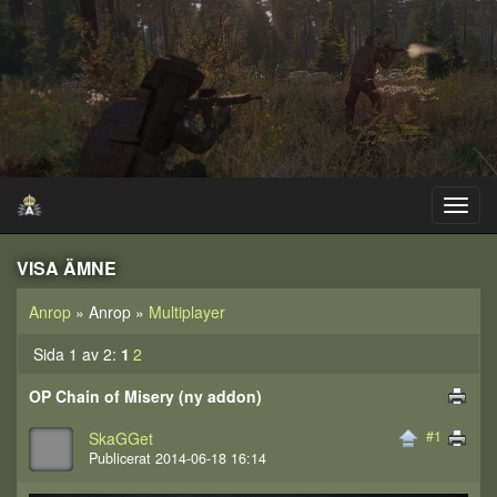
VISA ÄMNE
Anrop
» Anrop »
Multiplayer
Sida 1 av 2:
1
2
OP Chain of Misery (ny addon)
#1
SkaGGet
Publicerat 2014-06-18 16:14