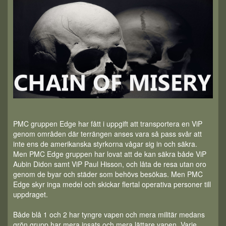
PMC gruppen Edge har fått i uppgift att transportera en ViP
genom områden där terrängen anses vara så pass svår att
inte ens de amerikanska styrkorna vågar sig in och säkra.
Men PMC Edge gruppen har lovat att de kan säkra både ViP
Aubin Didon samt ViP Paul Hisson, och låta de resa utan oro
genom de byar och städer som behövs besökas. Men PMC
Edge skyr inga medel och skickar flertal operativa personer till
uppdraget.
Både blå 1 och 2 har tyngre vapen och mera militär medans
grön grupp har mera insats och mera lättare vapen. Varje