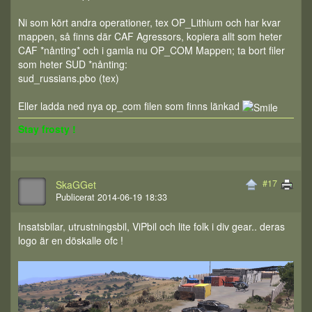
Ni som kört andra operationer, tex OP_Lithium och har kvar
mappen, så finns där CAF Agressors, kopiera allt som heter
CAF *nånting* och i gamla nu OP_COM Mappen; ta bort filer
som heter SUD *nånting:
sud_russians.pbo (tex)
Eller ladda ned nya op_com filen som finns länkad
Stay frosty !
#17
SkaGGet
Publicerat 2014-06-19 18:33
Insatsbilar, utrustningsbil, ViPbil och lite folk i div gear.. deras
logo är en döskalle ofc !