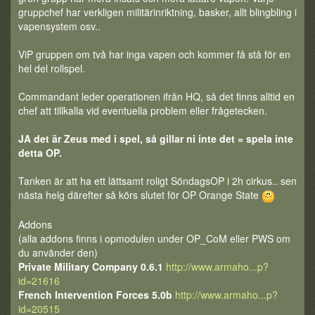
gruppchef har verkligen militärinriktning, basker, allt blingbling i
vapensystem osv..
ViP gruppen om två har inga vapen och kommer få stå för en
hel del rollspel.
Commandant leder operationen ifrån HQ, så det finns alltid en
chef att tillkalla vid eventuella problem eller frågetecken.
JA det är Zeus med i spel, så gillar ni inte det = spela inte
detta OP.
Tanken är att ha ett lättsamt roligt SöndagsOP i 2h cirkus.. sen
nästa helg därefter så körs slutet för OP Orange State
Addons
(alla addons finns i opmodulen under OP_CoM eller PWS om
du använder den)
Private Military Company 0.6.1
http://www.armaho...p?
id=21616
French Intervention Forces 5.0b
http://www.armaho...p?
id=20515