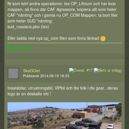
Ni som kört andra operationer, tex OP_Lithium och har kvar
mappen, så finns där CAF Agressors, kopiera allt som heter
CAF *nånting* och i gamla nu OP_COM Mappen; ta bort filer
som heter SUD *nånting:
sud_russians.pbo (tex)
Eller ladda ned nya op_com filen som finns länkad
Stay frosty !
#17
SkaGGet
Publicerat 2014-06-19 18:33
Insatsbilar, utrustningsbil, ViPbil och lite folk i div gear.. deras
logo är en döskalle ofc !