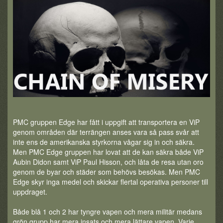
PMC gruppen Edge har fått i uppgift att transportera en ViP
genom områden där terrängen anses vara så pass svår att
inte ens de amerikanska styrkorna vågar sig in och säkra.
Men PMC Edge gruppen har lovat att de kan säkra både ViP
Aubin Didon samt ViP Paul Hisson, och låta de resa utan oro
genom de byar och städer som behövs besökas. Men PMC
Edge skyr inga medel och skickar flertal operativa personer till
uppdraget.
Både blå 1 och 2 har tyngre vapen och mera militär medans
grön grupp har mera insats och mera lättare vapen. Varje