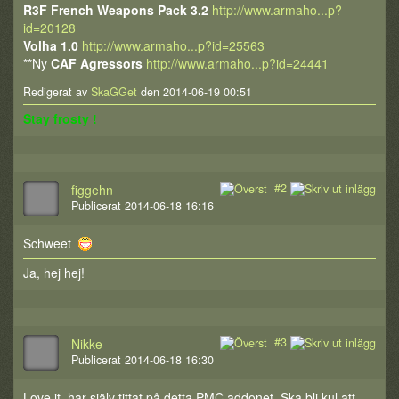
R3F French Weapons Pack 3.2
http://www.armaho...p?
id=20128
Volha 1.0
http://www.armaho...p?id=25563
**Ny
CAF Agressors
http://www.armaho...p?id=24441
Redigerat av
SkaGGet
den 2014-06-19 00:51
Stay frosty !
#2
figgehn
Publicerat 2014-06-18 16:16
Schweet
Ja, hej hej!
#3
Nikke
Publicerat 2014-06-18 16:30
Love it, har själv tittat på detta PMC addonet. Ska bli kul att