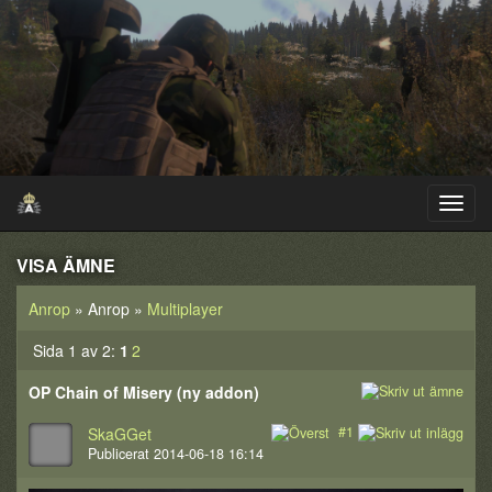
VISA ÄMNE
Anrop
» Anrop »
Multiplayer
Sida 1 av 2:
1
2
OP Chain of Misery (ny addon)
#1
SkaGGet
Publicerat 2014-06-18 16:14