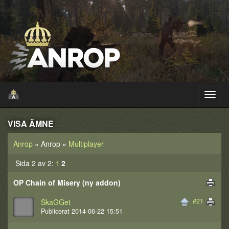
VISA ÄMNE
Anrop
» Anrop »
Multiplayer
Sida 2 av 2:
1
2
OP Chain of Misery (ny addon)
#21
SkaGGet
Publicerat 2014-06-22 15:51