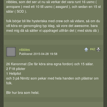
nibbles, som det ser ut nu så verkar det vara runt 16 usmc (
anropare ) med ett 10 till usmc ( assgard ), och sedan en 15 st
sälar ( SOD ).
folk börjar bli lite hysteriska med crew och så vidare, så om du
vill köra en genomgång typ idag, så vore det awesome. bara
med mig då så sätter vi uppdraget utifrån det ( med slots då )
#42
nibbles
Publicerat 2015-04-28 19:58
26 Kanonmat (De får köra sina egna fordon) och 15 sälar.
2 F18 piloter
1 Helipilot
och 3 på Nimitz som pekar med hela handen och plåstrar om
folk.
Blir hur bra som helst.