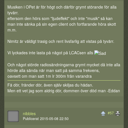
Musiken i OPet är för högt och därför grymt störande för alla
tyvärr.
eftersom den hörs som "ljudeffekt" och inte "musik" så kan
man inte sänka på sin egen client och fortfarande höra skott
m.m.
Nimitz är väldigt trasig och rent livsfarlig att vistas på tyvärr.
Vi lyckades inte lasta på något på LCACsen alls
Och något störde radiosändningarna grymt mycket då inte alla
hörde alla sända när man satt på samma frekvens,
oavsett om man satt 1m lr 300m från varandra
Fä dör, fränder dör, även själv skiljas du hädan.
Men ett vet jag som aldrig dör, dommen över död man -Eddan
#57
nibbles
Publicerat 2015-05-08 22:50