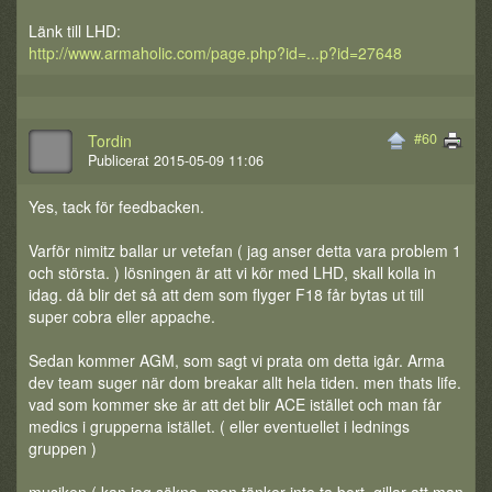
Länk till LHD:
http://www.armaholic.com/page.php?id=...p?id=27648
#60
Tordin
Publicerat 2015-05-09 11:06
Yes, tack för feedbacken.
Varför nimitz ballar ur vetefan ( jag anser detta vara problem 1
och största. ) lösningen är att vi kör med LHD, skall kolla in
idag. då blir det så att dem som flyger F18 får bytas ut till
super cobra eller appache.
Sedan kommer AGM, som sagt vi prata om detta igår. Arma
dev team suger när dom breakar allt hela tiden. men thats life.
vad som kommer ske är att det blir ACE istället och man får
medics i grupperna istället. ( eller eventuellet i lednings
gruppen )