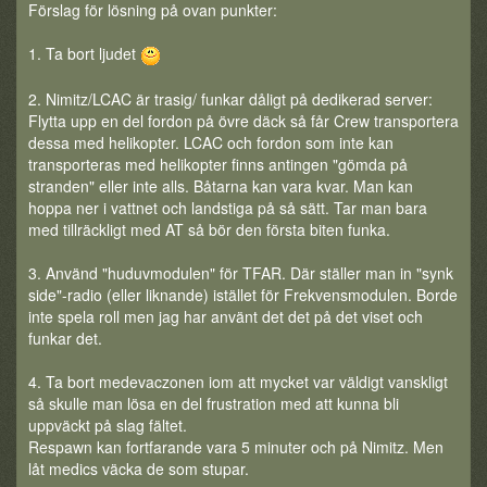
Förslag för lösning på ovan punkter:
1. Ta bort ljudet
2. Nimitz/LCAC är trasig/ funkar dåligt på dedikerad server:
Flytta upp en del fordon på övre däck så får Crew transportera
dessa med helikopter. LCAC och fordon som inte kan
transporteras med helikopter finns antingen "gömda på
stranden" eller inte alls. Båtarna kan vara kvar. Man kan
hoppa ner i vattnet och landstiga på så sätt. Tar man bara
med tillräckligt med AT så bör den första biten funka.
3. Använd "huduvmodulen" för TFAR. Där ställer man in "synk
side"-radio (eller liknande) istället för Frekvensmodulen. Borde
inte spela roll men jag har använt det det på det viset och
funkar det.
4. Ta bort medevaczonen iom att mycket var väldigt vanskligt
så skulle man lösa en del frustration med att kunna bli
uppväckt på slag fältet.
Respawn kan fortfarande vara 5 minuter och på Nimitz. Men
låt medics väcka de som stupar.