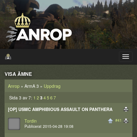
VISA ÄMNE
Anrop
» ArmA 3 »
Uppdrag
Sida 3 av 7:
1
2
3
4
5
6
7
[OP] USMC AMPHIBIOUS ASSAULT ON PANTHERA
#41
Tordin
Publicerat 2015-04-28 19:08