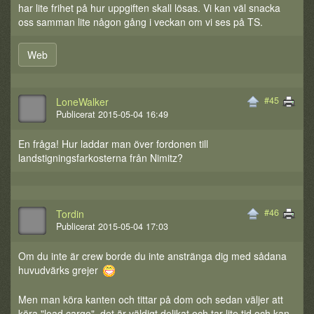
har lite frihet på hur uppgiften skall lösas. Vi kan väl snacka
oss samman lite någon gång i veckan om vi ses på TS.
Web
#45
LoneWalker
Publicerat 2015-05-04 16:49
En fråga! Hur laddar man över fordonen till
landstigningsfarkosterna från Nimitz?
#46
Tordin
Publicerat 2015-05-04 17:03
Om du inte är crew borde du inte anstränga dig med sådana
huvudvärks grejer
Men man köra kanten och tittar på dom och sedan väljer att
köra "load cargo". det är väldigt delikat och tar lite tid och kan