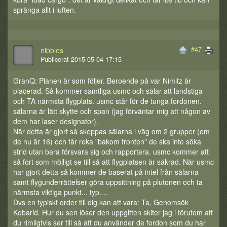
spränga allt i luften.
#47
nibbles
Publicerat 2015-05-04 17:15
GranQ: Planen är som följer. Beroende på var Nimitz är
placerad. Så kommer samtliga usmc och sälar att landstiga
och TA närmsta flygplats. usmc står för de tunga fordonen.
sälarna är lätt skytte och span (jag förväntar mig att någon av
dem har laser designator).
När detta är gjort så skeppas sälarna i väg om 2 grupper (om
de nu är 16) och får reka "bakom fronten" de ska inte söka
strid utan bara försvara sig och rapportera. usmc kommer att
så fort som möjligt se till så att flygplatsen är säkrad. När usmc
har gjort detta så kommer de baserat på intel från sälarna
samt flygunderrättelser göra uppsittning på plutonen och ta
närmsta viktiga punkt... typ....
Dvs en typiskt order till dig kan att vara: Ta, Genomsök
Kobarid. Hur du sen löser den uppgiften skiter jag i förutom att
du rimligtvis ser till så att du använder de fordon som du har