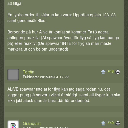
att tillgå.
En typisk order till sälarna kan vara: Upprätta oplats 123123
samt genomsök Bled.
Beroende på hur Alive är konfat så kommer Fa18 agera
antingen proaktivt (AI spawnar även för flyg så flyg kan panga
på) eller reaktivt (De spawnar INTE för flyg så man måste
markera ut och be om understöd)
#48
Tordin
Publicerat 2015-05-04 17:22
ALiVE spawnar inte ai för flyg kan jag säga redan nu. det
laggar pung på servern vilket är störigt. samt att flyger inte ska
leka jakt atack utan är bara där för understöd.
#49
Granquist