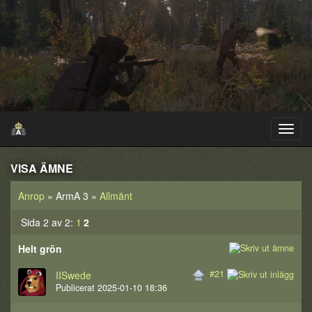
VISA ÄMNE
Anrop
» ArmA 3 »
Allmänt
Sida 2 av 2:
1
2
Helt grön
#21
IISwede
Publicerat 2025-01-10 18:36