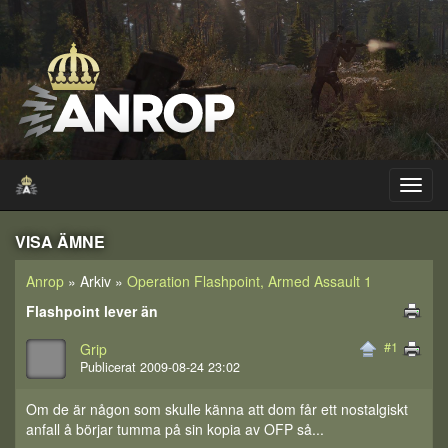
VISA ÄMNE
Anrop
» Arkiv »
Operation Flashpoint, Armed Assault 1
Flashpoint lever än
#1
Grip
Publicerat 2009-08-24 23:02
Om de är någon som skulle känna att dom får ett nostalgiskt
anfall å börjar tumma på sin kopia av OFP så...