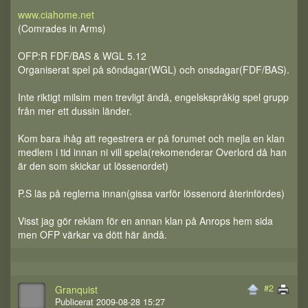
www.ciahome.net
(Comrades in Arms)
OFP:R FDF/BAS & WGL 5.12
Organiserat spel på söndagar(WGL) och onsdagar(FDF/BAS).
Inte riktigt milsim men trevligt ändå, engelskspråkig spel grupp
från mer ett dussin länder.
Kom bara ihåg att regestrera er på forumet och mejla en klan
medlem i tid innan ni vill spela(rekomenderar Overlord då han
är den som skickar ut lössenordet)
P.S läs på reglerna innan(gissa varför lössenord återinfördes)
Visst jag gör reklam för en annan klan på Anrops hem sida
men OFP värkar va dött här ändå.
#2
Granquist
Publicerat 2009-08-28 15:27