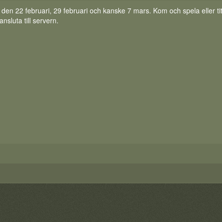
n 22 februari, 29 februari och kanske 7 mars. Kom och spela eller ti
nsluta till servern.