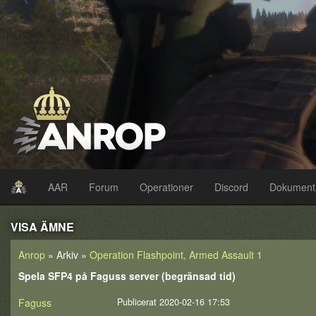
AAR
Forum
Operationer
Discord
Dokument
VISA ÄMNE
Anrop
» Arkiv »
Operation Flashpoint, Armed Assault 1
Spela SFP4 på Faguss server (begränsad tid)
Faguss
Publicerat 2020-02-16 17:53