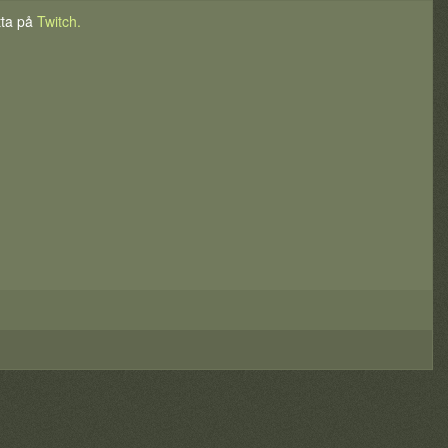
tta på
Twitch.