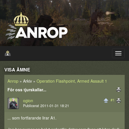
VISA ÄMNE
Anrop
» Arkiv »
Operation Flashpoint, Armed Assault 1
För oss tjurskallar...
#1
ogion
Publicerat 2011-01-31 18:21
... som fortfarande lirar A1.