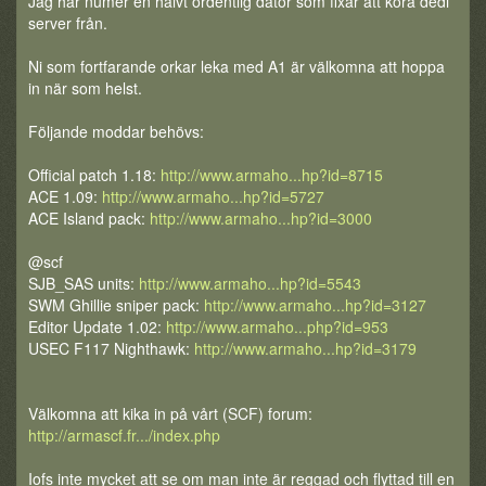
Jag har numer en halvt ordentlig dator som fixar att köra dedi
server från.
Ni som fortfarande orkar leka med A1 är välkomna att hoppa
in när som helst.
Följande moddar behövs:
Official patch 1.18:
http://www.armaho...hp?id=8715
ACE 1.09:
http://www.armaho...hp?id=5727
ACE Island pack:
http://www.armaho...hp?id=3000
@scf
SJB_SAS units:
http://www.armaho...hp?id=5543
SWM Ghillie sniper pack:
http://www.armaho...hp?id=3127
Editor Update 1.02:
http://www.armaho...php?id=953
USEC F117 Nighthawk:
http://www.armaho...hp?id=3179
Välkomna att kika in på vårt (SCF) forum:
http://armascf.fr.../index.php
Iofs inte mycket att se om man inte är reggad och flyttad till en