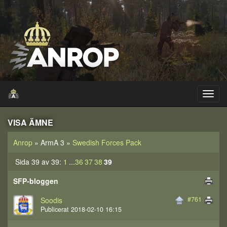
VISA ÄMNE
Anrop
» ArmA 3 »
Swedish Forces Pack
Sida 39 av 39:
1
...
36
37
38
39
SFP-bloggen
#761
Soodis
Publicerat 2018-02-10 16:15