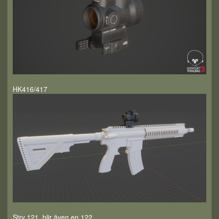
HK416/417
Strv 121, blir även en 122