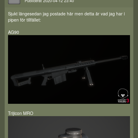
Publicerat 2020-04-12 23:40
Sjukt längesedan jag postade här men detta är vad jag har i
pipen för tillfället:
AG90
Trijicon MRO