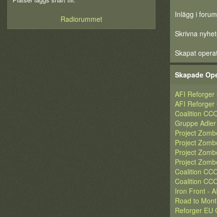
Inlägg i forum
Radiorummet
Skrivna nyhet
Skapat opera
Skapade Ope
AFI Reforger
AFI Reforger
Coalition CC
Gruppe Adler 
Project Zombo
Project Zombo
Project Zombo
Project Zombo
Coalition CC
Coalition C
Iron Front - 
Road to Mont
Reforger EU