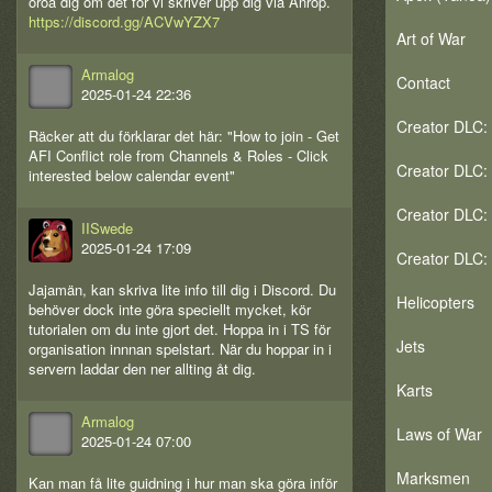
oroa dig om det för vi skriver upp dig via Anrop.
https://discord.gg/ACVwYZX7
Art of War
Armalog
Contact
2025-01-24 22:36
Creator DLC: 
Räcker att du förklarar det här: "How to join - Get
AFI Conflict role from Channels & Roles - Click
Creator DLC: 
interested below calendar event"
Creator DLC:
IISwede
2025-01-24 17:09
Creator DLC:
Jajamän, kan skriva lite info till dig i Discord. Du
Helicopters
behöver dock inte göra speciellt mycket, kör
tutorialen om du inte gjort det. Hoppa in i TS för
Jets
organisation innnan spelstart. När du hoppar in i
servern laddar den ner allting åt dig.
Karts
Armalog
Laws of War
2025-01-24 07:00
Marksmen
Kan man få lite guidning i hur man ska göra inför