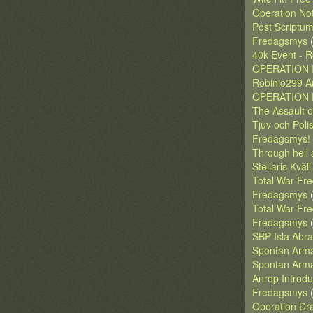
Operation No
Post Scriptu
Fredagsmys
(
40k Event - R
OPERATION I
Robinio299 A
OPERATION D
The Assault o
Tjuv och Poli
Fredagsmys!
Through hell 
Stellaris Kväll
Total War Fr
Fredagsmys
(
Total War Fr
Fredagsmys
(
SBP Isla Abra
Spontan Arm
Spontan Arm
Anrop Introdu
Fredagsmys
(
Operation Dr