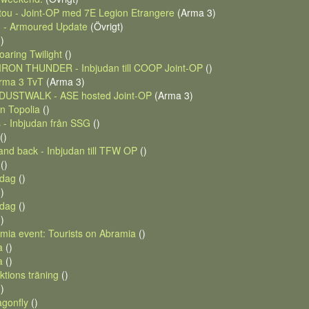
tou - Joint-OP med 7E Legion Etrangere
(Arma 3)
m - Armoured Update
(Övrigt)
)
oaring Twilight
()
RON THUNDER - Inbjudan till COOP Joint-OP
()
rma 3 TvT
(Arma 3)
USTWALK - ASE hosted Joint-OP
(Arma 3)
n Topolia
()
s - Inbjudan från SSG
()
()
and back - Inbjudan till TFW OP
()
()
edag
()
)
edag
()
)
mia event: Tourists on Abramia
()
a
()
a
()
ktions träning
()
)
agonfly
()