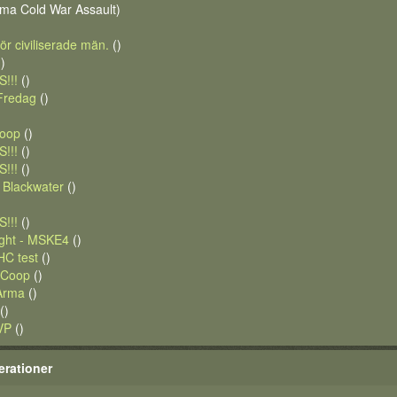
ma Cold War Assault)
r civiliserade män.
()
)
!!!
()
 Fredag
()
oop
()
!!!
()
!!!
()
 Blackwater
()
!!!
()
ght - MSKE4
()
HC test
()
 Coop
()
 Arma
()
()
VP
()
erationer