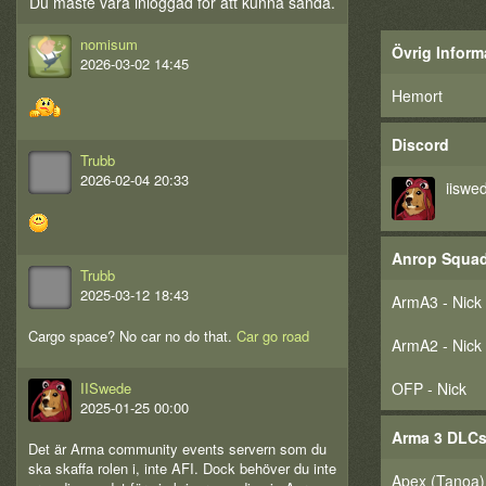
Du måste vara inloggad för att kunna sända.
nomisum
Övrig Inform
2026-03-02 14:45
Hemort
Discord
Trubb
2026-02-04 20:33
iiswe
Anrop Squa
Trubb
2025-03-12 18:43
ArmA3 - Nick
Cargo space? No car no do that.
Car go road
ArmA2 - Nick
OFP - Nick
IISwede
2025-01-25 00:00
Arma 3 DLC
Det är Arma community events servern som du
ska skaffa rolen i, inte AFI. Dock behöver du inte
Apex (Tanoa)