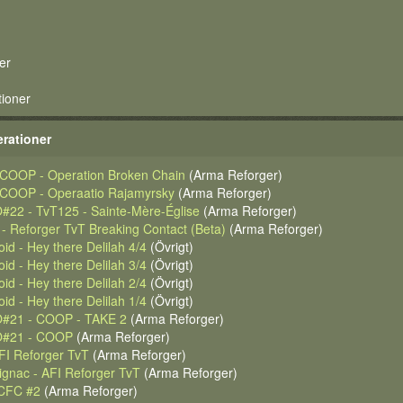
er
tioner
rationer
 COOP - Operation Broken Chain
(Arma Reforger)
 COOP - Operaatio Rajamyrsky
(Arma Reforger)
O#22 - TvT125 - Sainte-Mère-Église
(Arma Reforger)
- Reforger TvT Breaking Contact (Beta)
(Arma Reforger)
id - Hey there Delilah 4/4
(Övrigt)
id - Hey there Delilah 3/4
(Övrigt)
id - Hey there Delilah 2/4
(Övrigt)
id - Hey there Delilah 1/4
(Övrigt)
O#21 - COOP - TAKE 2
(Arma Reforger)
CO#21 - COOP
(Arma Reforger)
AFI Reforger TvT
(Arma Reforger)
ignac - AFI Reforger TvT
(Arma Reforger)
 CFC #2
(Arma Reforger)