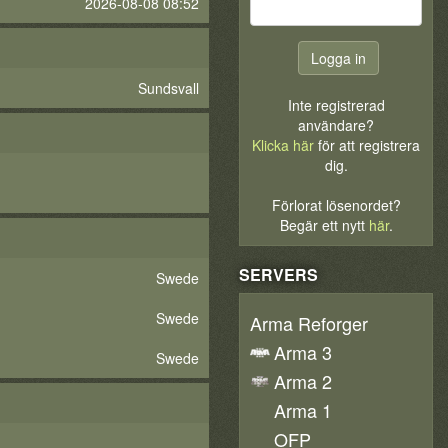
2026-08-08 08:52
Sundsvall
Inte registrerad
användare?
Klicka här
för att registrera
dig.
Förlorat lösenordet?
Begär ett nytt
här
.
SERVERS
Swede
Swede
Arma Reforger
Arma 3
Swede
Arma 2
Arma 1
OFP