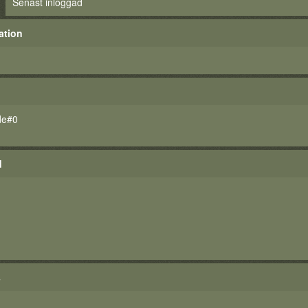
Senast inloggad
ation
de#0
d
s