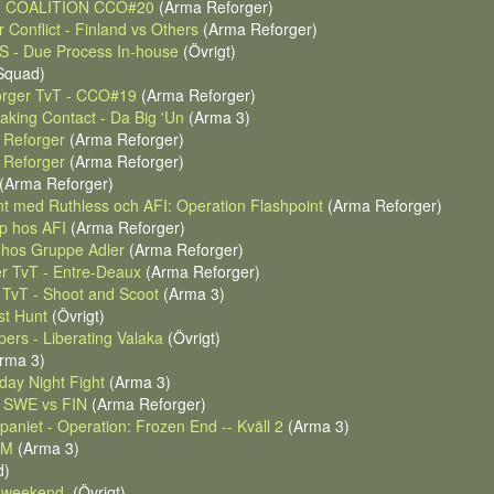
T- COALITION CCO#20
(Arma Reforger)
 Conflict - Finland vs Others
(Arma Reforger)
- Due Process In-house
(Övrigt)
Squad)
forger TvT - CCO#19
(Arma Reforger)
aking Contact - Da Big 'Un
(Arma 3)
 Reforger
(Arma Reforger)
 Reforger
(Arma Reforger)
(Arma Reforger)
t med Ruthless och AFI: Operation Flashpoint
(Arma Reforger)
p hos AFI
(Arma Reforger)
 hos Gruppe Adler
(Arma Reforger)
r TvT - Entre-Deaux
(Arma Reforger)
 TvT - Shoot and Scoot
(Arma 3)
st Hunt
(Övrigt)
pers - Liberating Valaka
(Övrigt)
rma 3)
day Night Fight
(Arma 3)
: SWE vs FIN
(Arma Reforger)
aniet - Operation: Frozen End -- Kväll 2
(Arma 3)
GM
(Arma 3)
d)
e weekend.
(Övrigt)