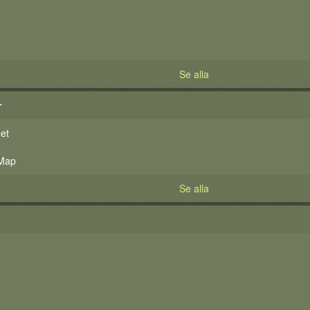
Se alla
r
et
 Map
Se alla