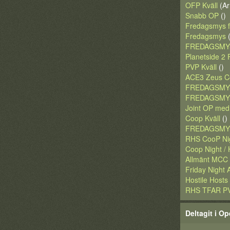
OFP Kväll
(Ar
Snabb OP
()
Fredagsmys fö
Fredagsmys
(
FREDAGSMYS
Planetside 2
PVP Kväll
()
ACE3 Zeus C
FREDAGSMYS
FREDAGSMYS
Joint OP med
Coop Kväll
()
FREDAGSMYS
RHS CooP Ni
Coop Night / 
Allmänt MCC
Friday Night
Hostile Hosts
RHS TFAR P
Deltagit i Op