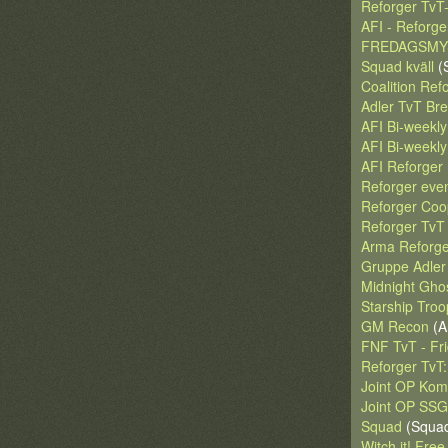
Reforger Tv
AFI - Reforger
FREDAGSMYS 
Squad kväll
(
Coalition Re
Adler TvT Bre
AFI Bi-weekly
AFI Bi-weekly
AFI Reforger
Reforger even
Reforger Coo
Reforger TvT
Arma Reforge
Gruppe Adler
Midnight Gho
Starship Troo
GM Recon
(A
FNF TvT - Fri
Reforger TvT
Joint OP Komp
Joint OP SS
Squad
(Squa
Witch it! Fre