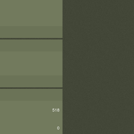
518
0