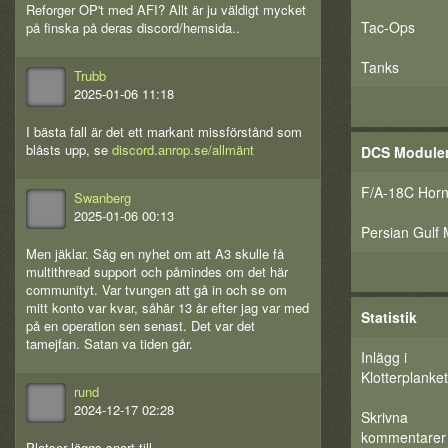
Reforger OP't med AFI? Allt är ju väldigt mycket
Tac-Ops
på finska på deras discord/hemsida..
Tanks
Trubb
2025-01-06 11:18
I bästa fall är det ett markant missförstånd som
blåsts upp, se
discord.anrop.se/allmänt
DCS Module
F/A-18C Horn
Swanberg
2025-01-06 00:13
Persian Gulf
Men jäklar. Såg en nyhet om att A3 skulle få
multithread support och påmindes om det här
communityt. Var tvungen att gå in och se om
mitt konto var kvar, såhär 13 år efter jag var med
Statistik
på en operation sen senast. Det var det
tamejfan. Satan va tiden går.
Inlägg i
Klotterplanket
rund
2024-12-17 02:28
Skrivna
kommentarer
Platser läggs snart till.