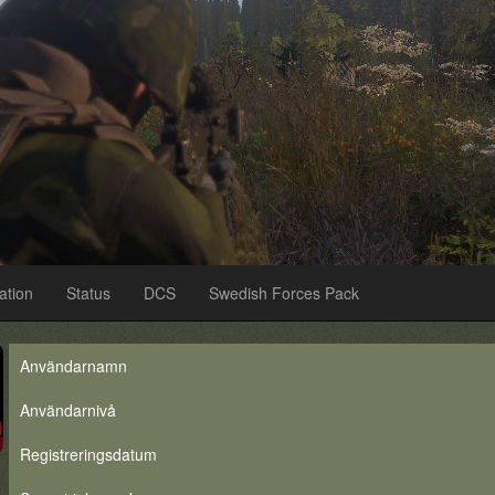
ation
Status
DCS
Swedish Forces Pack
Användarnamn
Användarnivå
Registreringsdatum