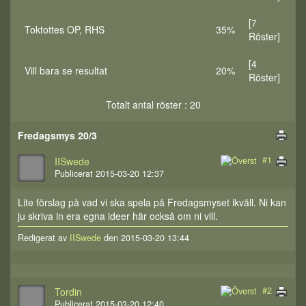
[7
Toktottes OP, RHS
35%
Röster]
[4
Vill bara se resultat
20%
Röster]
Totalt antal röster : 20
Fredagsmys 20/3
#1
IISwede
Publicerat 2015-03-20 12:37
Lite förslag på vad vi ska spela på Fredagsmyset ikväll. Ni kan
ju skriva in era egna ideer här också om ni vill.
Redigerat av
IISwede
den 2015-03-20 13:44
#2
Tordin
Publicerat 2015-03-20 12:40