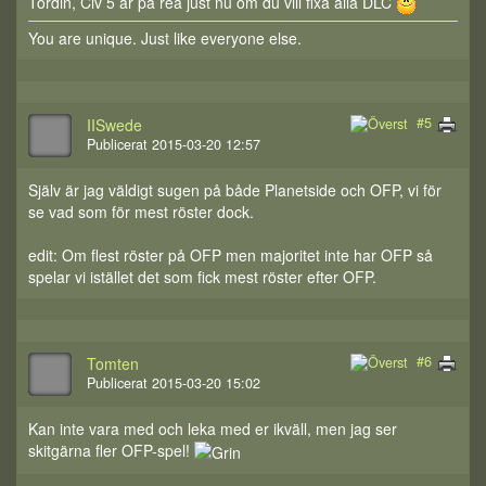
Tordin, Civ 5 är på rea just nu om du vill fixa alla DLC
You are unique. Just like everyone else.
#5
IISwede
Publicerat 2015-03-20 12:57
Själv är jag väldigt sugen på både Planetside och OFP, vi för
se vad som för mest röster dock.
edit: Om flest röster på OFP men majoritet inte har OFP så
spelar vi istället det som fick mest röster efter OFP.
#6
Tomten
Publicerat 2015-03-20 15:02
Kan inte vara med och leka med er ikväll, men jag ser
skitgärna fler OFP-spel!