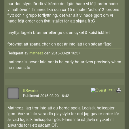
hur den styrs för då vi körde det igår. hade vi följt order hade
vi haft över 1 timmes fika och ca 15 minuter 'action' 2 fordons
flytt och 1 grupp förflyttning, det var allt vi hade gjort om vi
hade följt order och flytt istället för att skjuta fi :C
unyttja fågeln bra/mer eller ge os en cykel & kpist istället
förövrigt att spana efter en get är inte lätt i en sådan fågel
Redigerat av
matheez
den 2015-03-20 16:37
matheez is never late nor is he early he arrives precisely when
he means to
#10
IISwede
Publicerat 2015-03-20 16:42
Matheez, jag tror inte att du borde spela Logistik helicopter
igen. Verkar inte vara din playstyle for det jag gav er order för
är vad logistik helicoptrar gör. Finns inte så jävla mycket ni
används för i ett sådant OP.