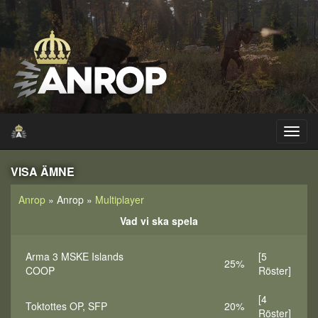
VISA ÄMNE
Anrop
» Anrop »
Multiplayer
Vad vi ska spela
Arma 3 MSKE Islands
[5
25%
COOP
Röster]
[4
Toktottes OP, SFP
20%
Röster]