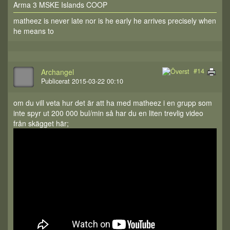
Arma 3 MSKE Islands COOP
matheez is never late nor is he early he arrives precisely when
he means to
#14
Archangel
Publicerat 2015-03-22 00:10
om du vill veta hur det är att ha med matheez i en grupp som
inte spyr ut 200 000 bul/min så har du en liten trevlig video
från skägget här;