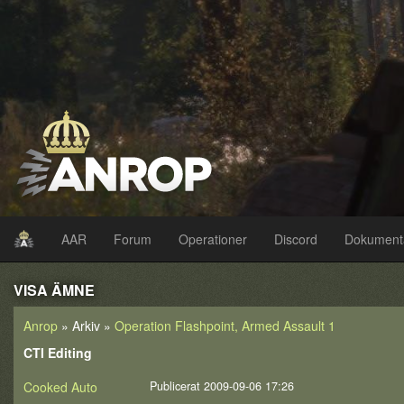
AAR
Forum
Operationer
Discord
Dokument
VISA ÄMNE
Anrop
» Arkiv »
Operation Flashpoint, Armed Assault 1
CTI Editing
Cooked Auto
Publicerat 2009-09-06 17:26