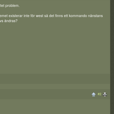
tet problem.
blemet existerar inte för west så det finns ett kommando nånstans
övs ändras?
#2