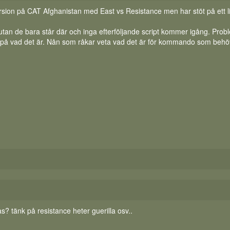
rsion på CAT Afghanistan med East vs Resistance men har stöt på ett li
t utan de bara står där och inga efterföljande script kommer igång. Pro
på vad det är. Nån som råkar veta vad det är för kommando som beh
las? tänk på resistance heter guerilla osv..