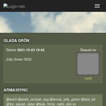
GLADA GRÖN
Startar
2021-10-23 19:42
Skapad av
Jolly Green SOG
rund
ARMA3SYNC
@ace3 @ace3_compat_sog @anrop_jolly_green @cba_a3
@dui_squad_radar @task_force_radio_dev vn