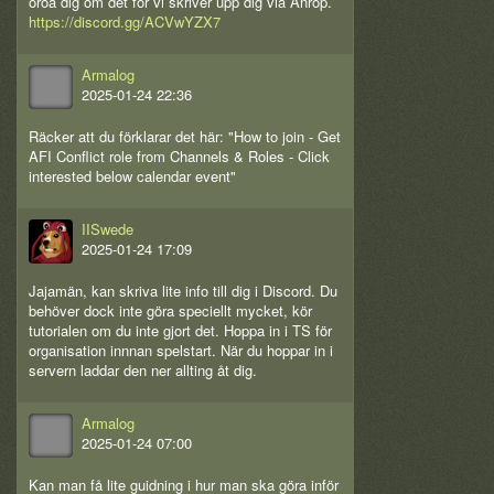
oroa dig om det för vi skriver upp dig via Anrop.
https://discord.gg/ACVwYZX7
Armalog
2025-01-24 22:36
Räcker att du förklarar det här: "How to join - Get
AFI Conflict role from Channels & Roles - Click
interested below calendar event"
IISwede
2025-01-24 17:09
Jajamän, kan skriva lite info till dig i Discord. Du
behöver dock inte göra speciellt mycket, kör
tutorialen om du inte gjort det. Hoppa in i TS för
organisation innnan spelstart. När du hoppar in i
servern laddar den ner allting åt dig.
Armalog
2025-01-24 07:00
Kan man få lite guidning i hur man ska göra inför