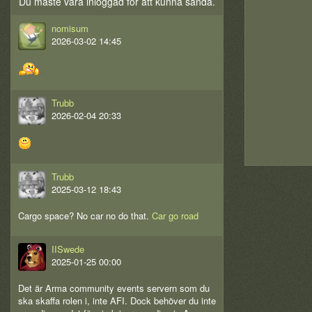
Du måste vara inloggad för att kunna sända.
nomisum
2026-03-02 14:45
Trubb
2026-02-04 20:33
Trubb
2025-03-12 18:43
Cargo space? No car no do that.
Car go road
IISwede
2025-01-25 00:00
Det är Arma community events servern som du
ska skaffa rolen i, inte AFI. Dock behöver du inte