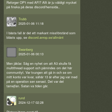
Reforger OP't med AFI? Allt är ju väldigt mycket
på finska på deras discord/hemsida..
Trubb
2025-01-06 11:18
I bästa fall är det ett markant missförstånd som
blåsts upp, se
discord.anrop.se/allmänt
Swanberg
2025-01-06 00:13
Men jäklar. Såg en nyhet om att A3 skulle få
multithread support och påmindes om det här
communityt. Var tvungen att gå in och se om
mitt konto var kvar, såhär 13 år efter jag var med
på en operation sen senast. Det var det
tamejfan. Satan va tiden går.
rund
2024-12-17 02:28
Platser läggs snart till.