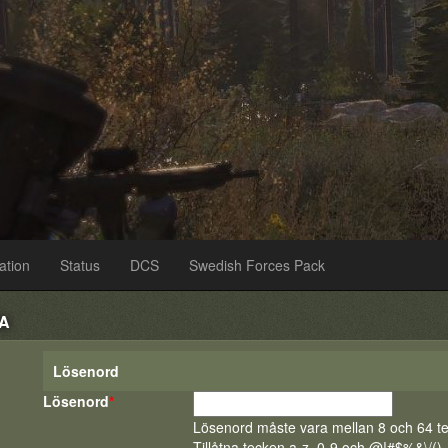
ation
Status
DCS
Swedish Forces Pack
A
Lösenord
Lösenord
*
Lösenord måste vara mellan 8 och 64 te
Tillåtna tecken a-z, 0-9 och @!#$%&\/()=