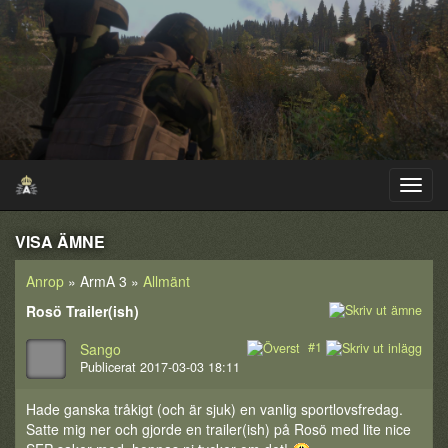
VISA ÄMNE
Anrop
» ArmA 3 »
Allmänt
Rosö Trailer(ish)
#1
Sango
Publicerat 2017-03-03 18:11
Hade ganska tråkigt (och är sjuk) en vanlig sportlovsfredag.
Satte mig ner och gjorde en trailer(ish) på Rosö med lite nice