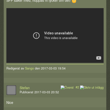
SFP saker med, hoppas ni tycker om det!
Redigerat av
Sango
den 2017-03-03 19:54
#2
Stefan
Publicerat 2017-03-03 20:52
Nice