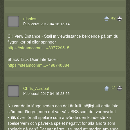
#2
nibbles
Publicerat 2017-04-16 15:14
CH View Distance - Ställ in viewdistance beroende på om du
flyger, kör bil eller springer
https://steamcomm...=837729515
Shack Tack User interface -
https://steamcomm...=498740884
#3
Chris_Acrobat
Publicerat 2017-04-16 23:55
Nu var detta länge sedan och det är fullt möjligt att detta inte
stämmer längre, men det var väl JSRS som det var mycket
kritik över för att spelare som använde den kunde sänka
spelservern och påverka spelet negativt för alla andra som
spelade på den? Det var något i stil med att moden använde