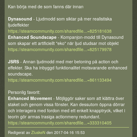
Kan börja med de som fanns där innan
Dynasound
- Ljudmodd som siktar på mer realistiska
ljudeffekter
https://steamcommunity.com/sharedfile...=825181638
Enhanced Soundscape
- Kompanjon-modd till Dynasound
som skapar ett artificiellt "eko" när ljud studsar mot objekt
https://steamcommunity.com/sharedfile...=825179978
JSRS
- Annan ljudmodd med mer betoning på action och
effekter. Ska ha inbyggd funktionalitet motsvarande enhanced
soundscape.
https://steamcommunity.com/sharedfile...=861133494
Personlig favorit:
Enhanced Movement
- Möjliggör saker som att klättra över
staket och genom vissa fönster. Kan dessutom öppna dörrar
och interagera med fordon med ett enkelt knapptryck, vilket i
teorin gör armas trasiga actionmeny redundant.
https://steamcommunity.com/sharedfile...=333310405
Redigerat av
ZluskeN
den 2017-04-16 15:53