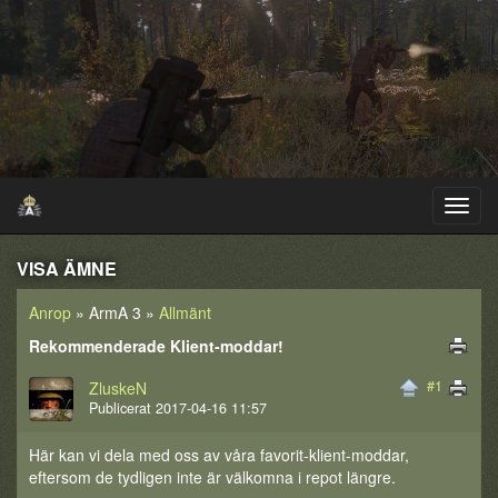
VISA ÄMNE
Anrop
» ArmA 3 »
Allmänt
Rekommenderade Klient-moddar!
#1
ZluskeN
Publicerat 2017-04-16 11:57
Här kan vi dela med oss av våra favorit-klient-moddar,
eftersom de tydligen inte är välkomna i repot längre.