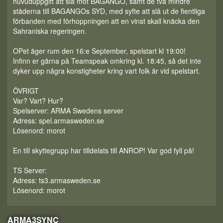
huvuduppgift att slå mot BAGANGO, samt de två mindre
städerna till BAGANGOs SYD, med syfte att slå ut de fientliga
förbanden med förhoppningen att en vinst skall knäcka den
Sahraniska regeringen.
OPet äger rum den 16:e September, spelstart kl 19:00!
Infinn er gärna på Teamspeak omkring kl. 18:45, så det inte
dyker upp några konstigheter kring vart folk är vid spelstart.
ÖVRIGT
Var? Vart? Hur?
Spelserver: ARMA Swedens server
Adress: spel.armasweden.se
Lösenord: morot
En till skyttegrupp har tilldelats till ANROP! Var god fyll på!
TS Server:
Adress: ts3.armasweden.se
Lösenord: morot
ARMA3SYNC