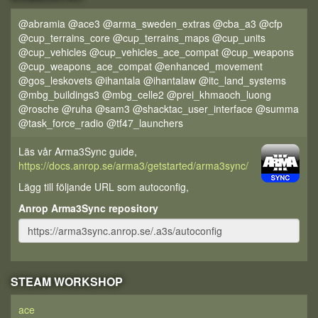
@abramia @ace3 @arma_sweden_extras @cba_a3 @cfp
@cup_terrains_core @cup_terrains_maps @cup_units
@cup_vehicles @cup_vehicles_ace_compat @cup_weapons
@cup_weapons_ace_compat @enhanced_movement
@gos_leskovets @ihantala @ihantalaw @itc_land_systems
@mbg_buildings3 @mbg_celle2 @prei_khmaoch_luong
@rosche @ruha @sam3 @shacktac_user_interface @summa
@task_force_radio @tf47_launchers
Läs vår Arma3Sync guide,
https://docs.anrop.se/arma3/getstarted/arma3sync/
Lägg till följande URL som autoconfig,
Anrop Arma3Sync repository
STEAM WORKSHOP
ace