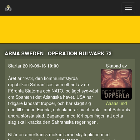
ARMA SWEDEN - OPERATION BULWARK 73
Startar
2019-09-16 19:00
Skapad av
Året är 1973, den kommuniststyrda
republiken Sahrani ses som ett hot av de
Förenta Staterna och NATO, beläget syd-väst
om Spanien i det Atlantiska havet. USA har
tidigare landsatt trupper, och har slagit sig
Aaaaslund
ned till staden Eponia, och planerar nu ett anfall mot Sahranis
andra största stad, Bagango, med förhoppningen att detta
slag skall knäcka den Sahraniska regeringen.
Ni är en amerikansk mekaniserad skyttepluton med