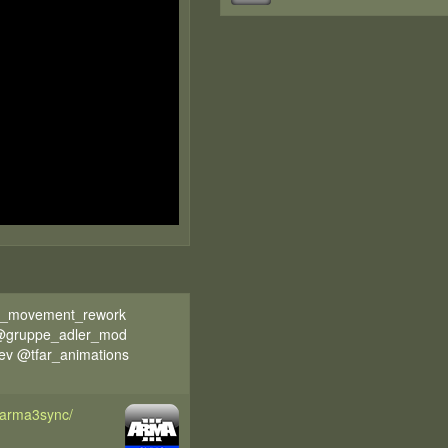
d_movement_rework
 @gruppe_adler_mod
ev @tfar_animations
d/arma3sync/