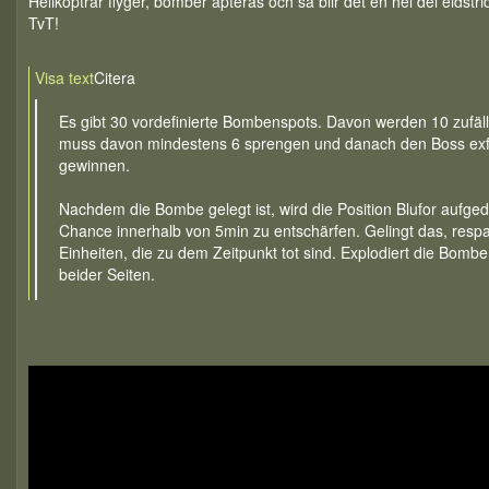
Helikoptrar flyger, bomber apteras och så blir det en hel del eldstrid
TvT!
Visa text
Citera
Es gibt 30 vordefinierte Bombenspots. Davon werden 10 zufäll
muss davon mindestens 6 sprengen und danach den Boss exfi
gewinnen.
Nachdem die Bombe gelegt ist, wird die Position Blufor aufgede
Chance innerhalb von 5min zu entschärfen. Gelingt das, respa
Einheiten, die zu dem Zeitpunkt tot sind. Explodiert die Bomb
beider Seiten.
Der Opfor-Boss muss sich innerhalb des markierten Kreises 
zu zünden (er kann den Kreis beliebig verlassen und später z
der Zündung keine weitere Bombe legen). Bombe legen und Exfi
nur vom Boss mit Self-Interact gestartet.
Blufor kann über customLoadout (SelfInteract) zwischen zwei