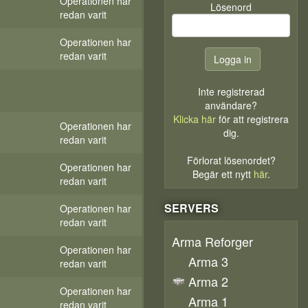
Operationen har
Lösenord
redan varit
Operationen har
redan varit
Inte registrerad
användare?
Klicka här
för att registrera
Operationen har
dig.
redan varit
Förlorat lösenordet?
Operationen har
Begär ett nytt
här
.
redan varit
SERVERS
Operationen har
redan varit
Arma Reforger
Operationen har
Arma 3
redan varit
Arma 2
Operationen har
Arma 1
redan varit