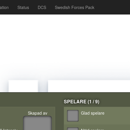
ation
Status
DCS
Swedish Forces Pack
SPELARE (1 / 9)
Skapad av
Glad spelare