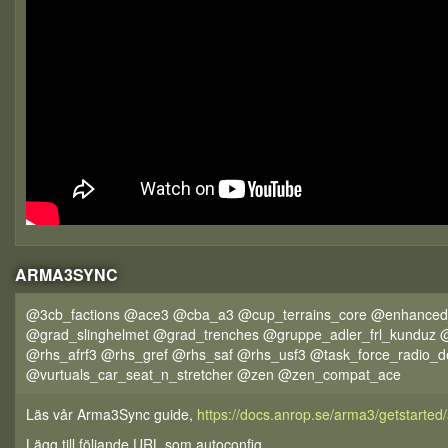
ARMA3SYNC
@3cb_factions @ace3 @cba_a3 @cup_terrains_core @enhance
@grad_slinghelmet @grad_trenches @gruppe_adler_frl_kunduz
@rhs_afrf3 @rhs_gref @rhs_saf @rhs_usf3 @task_force_radio_d
@vurtuals_car_seat_n_stretcher @zen @zen_compat_ace
Läs vår Arma3Sync guide,
https://docs.anrop.se/arma3/getstarte
Lägg till följande URL som autoconfig,