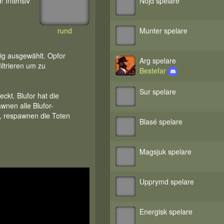
! Intensiv
Nöjd spelare
rund
Munter spelare
ig ausgewählt. Opfor
Arg spelare
ltrieren um zu
Bestefar
Sur spelare
ckt. Blufor hat die
wnen alle Blufor-
e, respawnen die Toten
Blasé spelare
befinden, um die Bombe
Magsjuk spelare
urückkehren, jedoch vor
ltration starten wird
Upprymd spelare
 Optik-Optionen wählen.
Energisk spelare