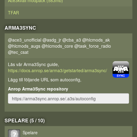
Ace3kväll modpack (583mb)
TFAR
ARMA3SYNC
@ace3_unofficial @asdg_jr @cba_a3 @hlcmods_ak
@hlcmods_augs @hlcmods_core @task_force_radio
@tec_csat
Läs vår Arma3Sync guide,
https://docs.anrop.se/arma3/getstarted/arma3sync/
Lägg till följande URL som autoconfig,
Anrop Arma3Sync repository
SPELARE (5 / 10)
Spelare