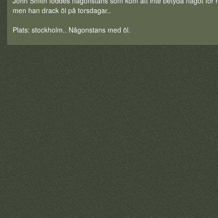
John Smith föddes någonstans som kom att inte betyda något för h
men han drack öl på torsdagar..
Plats: stockholm.. Någonstans med öl.