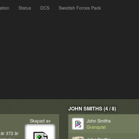
ation
Status
DCS
Swedish Forces Pack
JOHN SMITHS (4 / 8)
Skapad av
John Smiths
Granquist
 är 372 år