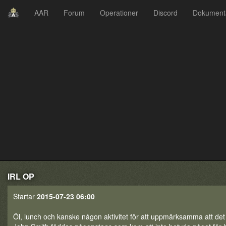
AAR
Forum
Operationer
Discord
Dokument
IRL OP
Startar
2015-07-23 06:00
Öl, lunch och kanske någon aktivitet för att uppmärksamma att det