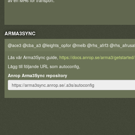
av en MH6 för transport.
ARMA3SYNC
@ace3 @cba_a3 @leights_opfor @melb @rhs_afrf3 @rhs_afrusaf
Läs vår Arma3Sync guide,
https://docs.anrop.se/arma3/getstarte
Lägg till följande URL som autoconfig,
Anrop Arma3Sync repository