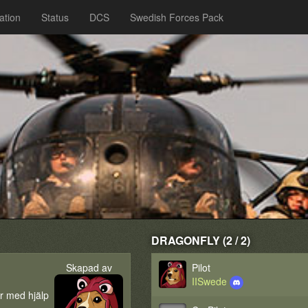
ation
Status
DCS
Swedish Forces Pack
DRAGONFLY (2 / 2)
Skapad av
Pilot
IISwede
er med hjälp