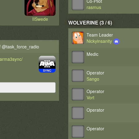
Co-Pilot
rasmus
IISwede
WOLVERINE (3 / 6)
Team Leader
Nickyinsanity
 @task_force_radio
Medic
d/arma3sync/
Operator
Sango
Operator
Vort
Operator
Operator