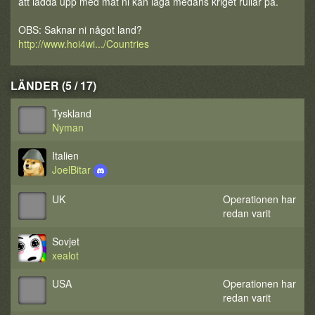
att ladda upp med mat ni kan laga medans kriget rullar på.
OBS: Saknar ni något land?
http://www.hoi4wi.../Countries
LÄNDER (5 / 17)
Tyskland
Nyman
Italien
JoelBitar
UK
Operationen har
redan varit
Sovjet
xealot
USA
Operationen har
redan varit