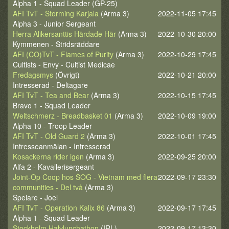
Alpha 1 - Squad Leader (GP-25)
AFI TvT - Storming Karjala
(Arma 3)
2022-11-05 17:45
Alpha 3 - Junior Sergeant
Herra Alikersanttis Härdade Här
(Arma 3)
2022-10-30 20:00
Kymmenen - Stridsräddare
AFI (CO)TvT - Flames of Purity
(Arma 3)
2022-10-29 17:45
Cultists - Envy - Cultist Medicae
Fredagsmys
(Övrigt)
2022-10-21 20:00
Intresserad - Deltagare
AFI TvT - Tea and Bear
(Arma 3)
2022-10-15 17:45
Bravo 1 - Squad Leader
Weltschmerz - Breadbasket 01
(Arma 3)
2022-10-09 19:00
Alpha 10 - Troop Leader
AFI TvT - Old Guard 2
(Arma 3)
2022-10-01 17:45
Intresseanmälan - Intresserad
Kosackerna rider igen
(Arma 3)
2022-09-25 20:00
Alfa 2 - Kavallerisergeant
Joint-Op Coop hos SOG - Vietnam med flera
2022-09-17 23:30
communities - Del två
(Arma 3)
Spelare - Joel
AFI TvT - Operation Kalix 86
(Arma 3)
2022-09-17 17:45
Alpha 1 - Squad Leader
Stockholm Halvlunchathon
(IRL)
2022-09-17 13:30