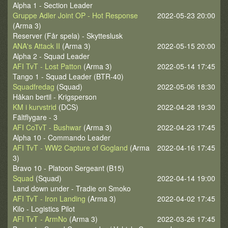
Alpha 1 - Section Leader
Gruppe Adler Joint OP - Hot Response
2022-05-23 20:00
(Arma 3)
Reserver (Får spela) - Skytteslusk
ANA's Attack II
(Arma 3)
2022-05-15 20:00
Alpha 2 - Squad Leader
AFI TvT - Lost Patton
(Arma 3)
2022-05-14 17:45
Tango 1 - Squad Leader (BTR-40)
Squadfredag
(Squad)
2022-05-06 18:30
Håkan bertil - Krigsperson
KM i kurvstrid
(DCS)
2022-04-28 19:30
Fältflygare - 3
AFI CoTvT - Bushwar
(Arma 3)
2022-04-23 17:45
Alpha 10 - Commando Leader
AFI TvT - WW2 Capture of Gogland
(Arma
2022-04-16 17:45
3)
Bravo 10 - Platoon Sergeant (B15)
Squad
(Squad)
2022-04-14 19:00
Land down under - Tradie on Smoko
AFI TvT - Iron Landing
(Arma 3)
2022-04-02 17:45
Kilo - Logistics Pilot
AFI TvT - ArmNo
(Arma 3)
2022-03-26 17:45