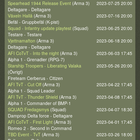
Spearhead 1944 Release Event
(Arma 3)
2023-07-25 20:00
Deltagare - Deltagare
Växeln Hallå
(Arma 3)
2023-07-16 20:00
Befäl - Gruppbefäl (K-pist)
Squad - Infantry update playtest
(Squad)
2023-06-25 20:00
Testare - Testare
Vjettnamafton
(Arma 3)
2023-06-18 20:00
Deltagare - Deltagare
AFI CoTvT - Into the night
(Arma 3)
2023-06-03 17:45
Alpha 1 - Grenadier (RPG-7)
Starship Troopers - Liberating Valaka
2023-05-26 20:00
(Övrigt)
Fireteam Cerberus - Citizen
AFI TvT - Cut Off
(Arma 3)
2023-04-22 17:45
Alpha 1 - Squad Leader
AFI TvT - Thunder Shield
(Arma 3)
2023-04-08 17:45
Alpha 1 - Commander of BMP-1
SQUAD Fredagsmys
(Squad)
2023-04-07 18:30
Damprop Delta force - Deltagare
AFI CoTvT - First Light
(Arma 3)
2023-04-01 17:45
Romeo 2 - Second in Command
TBD Event - TvT
(Arma 3)
2023-03-26 18:00