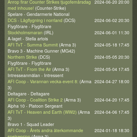
Anrop firar Counter Strikes tjugofemårsdag
2024-06-20 20:00
med inhouse!
(Counter-Strike)
Spelare - Gendarmerie National
DCS - Lågflygning i norrland
(DCS)
2024-06-02 20:30
Flygförare - Flygförare
Stockholmsmaran
(IRL)
2024-06-01 11:30
A-laget - Stella artois
AFI TvT - Summa Summit
(Arma 3)
2024-05-18 17:45
Bravo 3 - Machine Gunner (MG42)
Northern Strike
(DCS)
2024-05-05 20:30
Flygförare - Flygförare
AFI TvT - From the Air
(Arma 3)
2024-05-04 17:45
Intresseanmälan - Intressent
AFI Coop - Varannan vecka-event 8:
(Arma
2024-04-27 18:00
3)
Deltagare - Deltagare
AFI Coop - Coalition Strike 2
(Arma 3)
2024-04-20 17:45
Alpha 10 - Platoon Sergeant
AFI TvT - Heaven and Earth (WW2)
(Arma
2024-04-06 17:45
3)
Bravo 1 - Squad Leader
AFI Coop - Årets andra återkommande
2024-01-18 18:30
spelsession
(Arma 3)