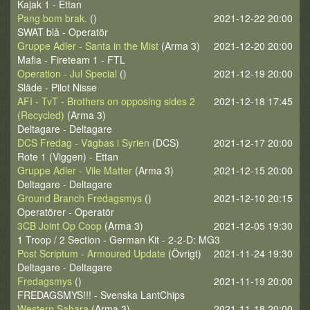
Kajak 1 - Ettan
Pang bom brak.
()
2021-12-22 20:00
SWAT blå - Operatör
Gruppe Adler - Santa in the Mist
(Arma 3)
2021-12-20 20:00
Mafia - Fireteam 1 - FTL
Operation - Jul Special
()
2021-12-19 20:00
Släde - Pilot Nisse
AFI - TvT - Brothers on opposing sides 2
2021-12-18 17:45
(Recycled)
(Arma 3)
Deltagare - Deltagare
DCS Fredag - Vägbas i Syrien
(DCS)
2021-12-17 20:00
Rote 1 (Viggen) - Ettan
Gruppe Adler - Vile Matter
(Arma 3)
2021-12-15 20:00
Deltagare - Deltagare
Ground Branch Fredagsmys
()
2021-12-10 20:15
Operatörer - Operatör
3CB Joint Op Coop
(Arma 3)
2021-12-05 19:30
1 Troop / 2 Section - German Kit - 2-2-D: MG3
Post Scriptum - Armoured Update
(Övrigt)
2021-11-24 19:30
Deltagare - Deltagare
Fredagsmys
()
2021-11-19 20:00
FREDAGSMYS!!! - Svenska LantChips
Western Sahara
(Arma 3)
2021-11-18 20:00