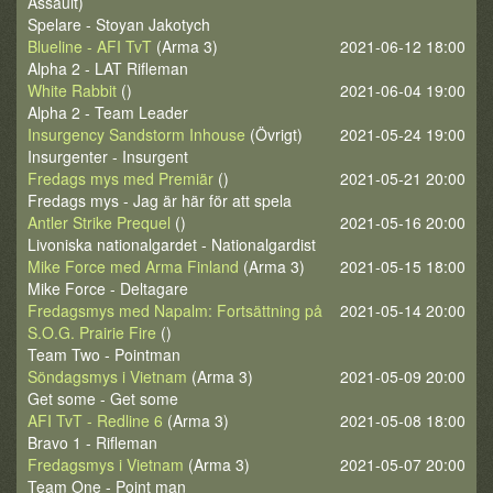
Assault)
Spelare - Stoyan Jakotych
Blueline - AFI TvT
(Arma 3)
2021-06-12 18:00
Alpha 2 - LAT Rifleman
White Rabbit
()
2021-06-04 19:00
Alpha 2 - Team Leader
Insurgency Sandstorm Inhouse
(Övrigt)
2021-05-24 19:00
Insurgenter - Insurgent
Fredags mys med Premiär
()
2021-05-21 20:00
Fredags mys - Jag är här för att spela
Antler Strike Prequel
()
2021-05-16 20:00
Livoniska nationalgardet - Nationalgardist
Mike Force med Arma Finland
(Arma 3)
2021-05-15 18:00
Mike Force - Deltagare
Fredagsmys med Napalm: Fortsättning på
2021-05-14 20:00
S.O.G. Prairie Fire
()
Team Two - Pointman
Söndagsmys i Vietnam
(Arma 3)
2021-05-09 20:00
Get some - Get some
AFI TvT - Redline 6
(Arma 3)
2021-05-08 18:00
Bravo 1 - Rifleman
Fredagsmys i Vietnam
(Arma 3)
2021-05-07 20:00
Team One - Point man