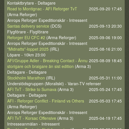
Kontaktbrytare - Deltagare
Road to Montignac - AFI Reforger TvT
2025-09-20 17:45
(Arma Reforger)
Anrops Reforger Expeditionskår - Intressent
Santas delivery service
(DCS)
2025-09-13 20:30
Flygförare - Flygförare
Reforger EU CFC #2
(Arma Reforger)
2025-09-06 19:00
Anrops Reforger Expeditionskår - Intressent
"Midnatts"-loppet 2025
(IRL)
2025-08-16 21:00
Löpare - 10km 23:00
AFI/Gruppe Adler - Breaking Contact - Ännu
2025-08-09 18:45
storigare och braigare än sist edition
(Arma 3)
Deltagare - Deltagare
Stockholm Marathon
(IRL)
2025-05-31 11:00
Understödsgruppen (Moraliskt) - Varan-TV refenser
AFI TvT - Strike to Sumava
(Arma 3)
2025-05-24 17:45
Deltagare - Deltagare
AFI - Reforger Conflict - Finland vs Others
2025-05-03 17:45
(Arma Reforger)
Anrops Reforger Expeditionskår - Intressent
AFI TvT - Korsac Offensive
(Arma 3)
2025-04-19 17:45
Intresseanmälan - Intressent