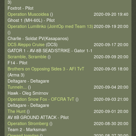
3)
Foxtrot - Pilot
Operation Muscoidea
()
2020-09-20 19:40
Ghost 1 (MH-60L) - Pilot
Operation Lumilinko (JointOp med Team 13)
2020-09-19 20:00
()
Charlie - Soldat PV(Kasapanos)
DCS Aleppo Cruise
(DCS)
2020-09-17 20:00
GATOR 1 - AV-8B SEAD/STRIKE - Gator 1-1
Scramble, Scramble
()
2020-09-09 20:00
F14 - Pilot
Brothers on Opposing Sides 3 - AFI TvT
2020-09-05 18:00
(Arma 3)
Deltagare - Deltagare
Tunneln...
()
2020-09-04 20:00
Hawk - Oleg Smirnov
Operation Snow Fox - OFCRA TvT
()
2020-09-03 21:00
Deltagare - Deltagare
The Hunt
()
2020-09-01 20:00
AV 8B GROUND ATTACK - Pilot
Operation Stromberg
()
2020-08-30 20:00
Team 2 - Marksman
Onward torsdag
()
2020-08-27 20:00