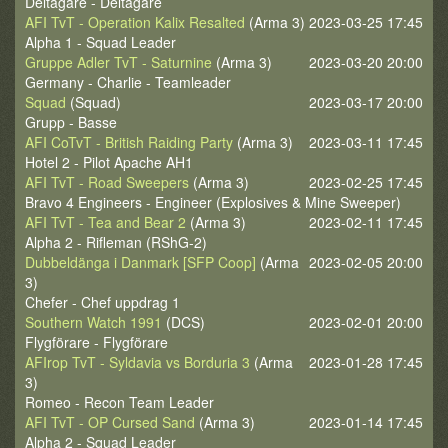
Deltagare - Deltagare
AFI TvT - Operation Kalix Resalted
(Arma 3)
2023-03-25 17:45
Alpha 1 - Squad Leader
Gruppe Adler TvT - Saturnine
(Arma 3)
2023-03-20 20:00
Germany - Charlie - Teamleader
Squad
(Squad)
2023-03-17 20:00
Grupp - Basse
AFI CoTvT - British Raiding Party
(Arma 3)
2023-03-11 17:45
Hotel 2 - Pilot Apache AH1
AFI TvT - Road Sweepers
(Arma 3)
2023-02-25 17:45
Bravo 4 Engineers - Engineer (Explosives & Mine Sweeper)
AFI TvT - Tea and Bear 2
(Arma 3)
2023-02-11 17:45
Alpha 2 - Rifleman (RShG-2)
Dubbeldänga i Danmark [SFP Coop]
(Arma
2023-02-05 20:00
3)
Chefer - Chef uppdrag 1
Southern Watch 1991
(DCS)
2023-02-01 20:00
Flygförare - Flygförare
AFIrop TvT - Syldavia vs Borduria 3
(Arma
2023-01-28 17:45
3)
Romeo - Recon Team Leader
AFI TvT - OP Cursed Sand
(Arma 3)
2023-01-14 17:45
Alpha 2 - Squad Leader