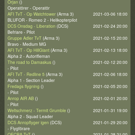
Örjan
()
Operatörer - Operatör
AFI TvT - Op Watchtower
(Arma 3)
2021-03-06 18:00
BLUFOR - Romeo 2 - Helikopterpilot
DCS Onsdag - Liberation
(DCS)
2021-02-24 20:00
Befriare - Pilot
Gruppe Adler TvT
(Arma 3)
2021-02-15 20:00
Bravo - Medium MG
AFI TvT - Op HillGiant
(Arma 3)
2021-02-13 18:00
Alpha 2 - Autorifleman
The road to Damaskus
()
2021-02-12 20:00
- Pilot
AFI TvT - Redline 5
(Arma 3)
2021-02-06 18:00
Alpha 1 - Section Leader
Fredags flygning
()
2021-02-05 20:00
- Pilot
Anrop AIR AB
()
2021-02-01 20:00
- Pilot
Weltschmerz - Termit Grumble
()
2021-01-31 19:00
Alpha 2 - Squad Leader
DCS Anropflyger igen
(DCS)
2021-01-29 20:00
- Flygförare
OFCRA TvT
()
2021-01-28 21:00