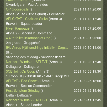
Ökenkrigare - Paul Atreides
OP Gooseballs
()
2021-11-14 20:00
Alpha Squad (Rifle Squad) - Grenadier
AFI CoTvT - Coalition Strike
(Arma 3)
2021-11-13 17:45
Bravo 1 - Squad Leader
River Rampage
()
2021-11-07 20:00
Alpha 2 - Second in Command
437:e folkmiliskompaniet (red.)
()
2021-10-31 20:00
2:a grupp - Gruppchef
IRL Anrop Fjällvandrings Initiativ - Dagstur
2021-10-30 11:00
(IRL)
Vandring och middag - Vandringsledare
Northern Winds 3 - AFI TvT
(Arma 3)
2021-10-23 17:45
Deltagare - Deltagare
3CB Joint Op Coop
(Arma 3)
2021-10-03 19:30
1 Troop HQ - British Kit - 1-0-B: Troop 2iC
AFI TvT - Red Snow 2
(Arma 3)
2021-09-25 18:00
Bravo 1 - Section Commander
Post Scriptum Söndag
()
2021-09-12 19:40
Delta - Deltagare
Northern Winds 2 - AFI TvT
(Arma 3)
2021-09-11 17:45
Alpha 1 - Squad Leader