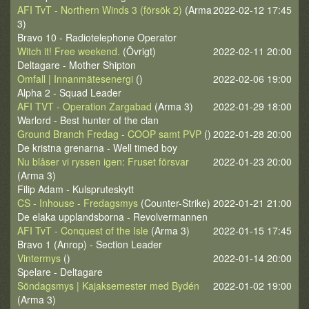
AFI TvT - Northern Winds 3 (försök 2)
(Arma
2022-02-12 17:45
3)
Bravo 10 - Radiotelephone Operator
Witch it! Free weekend.
(Övrigt)
2022-02-11 20:00
Deltagare - Mother Shipton
Omfall | Innanmätesenergi
()
2022-02-06 19:00
Alpha 2 - Squad Leader
AFI TVT - Operation Zargabad
(Arma 3)
2022-01-29 18:00
Warlord - Best hunter of the clan
Ground Branch Fredag - COOP samt PVP
()
2022-01-28 20:00
De kristna grenarna - Well timed boy
Nu blåser vi ryssen igen: Fruset försvar
2022-01-23 20:00
(Arma 3)
Filip Adam - Kulspruteskytt
CS - Inhouse - Fredagsmys
(Counter-Strike)
2022-01-21 21:00
De elaka upplandsborna - Revolvermannen
AFI TvT - Conquest of the Isle
(Arma 3)
2022-01-15 17:45
Bravo 1 (Anrop) - Section Leader
Vintermys
()
2022-01-14 20:00
Spelare - Deltagare
Söndagsmys | Kajaksemester med Bydén
2022-01-02 19:00
(Arma 3)