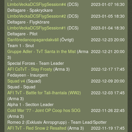
LimboVeckaDCSFlygSession#4
(DCS)
2023-01-07 16:30
Deltagare - Spakryckare
LimboVeckaDCSFlygSession#2
(DCS)
2023-01-05 18:30
Deltagare - Flygkörare
LimboVeckaDCSFlygSession#1
(DCS)
2023-01-04 18:30
Deltagare - Pilot
Danföredancopagandakväll
(Övrigt)
2022-12-23 20:00
Team 1 - Snut
Gruppe Adler - TvT Santa in the Mist
(Arma
2022-12-21 20:00
3)
Special Forces - Team Leader
AFI CoTvT - Stay Frosty
(Arma 3)
2022-12-17 17:45
Fedayeen - Insurgent
Squad v4
(Squad)
2022-12-09 20:00
Squad - Squad
AFI TvT - Battle for Tali-Ihantala (WW2)
2022-12-03 17:45
(Arma 3)
Alpha 1 - Section Leader
Cold War '77 - Joint OP Coop hos SOG
2022-11-26 22:45
(Arma 3)
Romeo 2 (Exklusiv Anropgrupp) - Team Lead/Spotter
AFI TvT - Red Snow 2 Resalted
(Arma 3)
2022-11-19 17:45