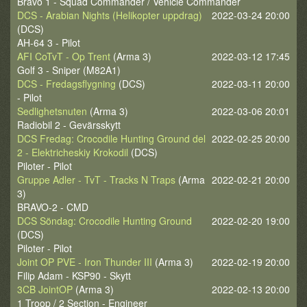
Bravo 1 - Squad Commander / Vehicle Commander
DCS - Arabian Nights (Helikopter uppdrag)
2022-03-24 20:00
(DCS)
AH-64 3 - Pilot
AFI CoTvT - Op Trent
(Arma 3)
2022-03-12 17:45
Golf 3 - Sniper (M82A1)
DCS - Fredagsflygning
(DCS)
2022-03-11 20:00
- Pilot
Sedlighetsnuten
(Arma 3)
2022-03-06 20:01
Radiobil 2 - Gevärsskytt
DCS Fredag: Crocodile Hunting Ground del
2022-02-25 20:00
2 - Elektricheskiy Krokodil
(DCS)
Piloter - Pilot
Gruppe Adler - TvT - Tracks N Traps
(Arma
2022-02-21 20:00
3)
BRAVO-2 - CMD
DCS Söndag: Crocodile Hunting Ground
2022-02-20 19:00
(DCS)
Piloter - Pilot
Joint OP PVE - Iron Thunder III
(Arma 3)
2022-02-19 20:00
Filip Adam - KSP90 - Skytt
3CB JointOP
(Arma 3)
2022-02-13 20:00
1 Troop / 2 Section - Engineer