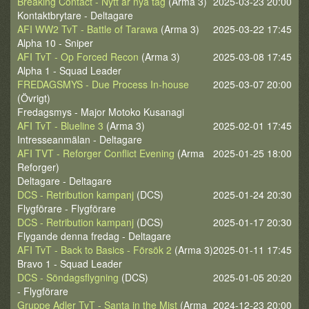
Breaking Contact - Nytt år nya tag
(Arma 3)
2025-03-23 20:00
Kontaktbrytare - Deltagare
AFI WW2 TvT - Battle of Tarawa
(Arma 3)
2025-03-22 17:45
Alpha 10 - Sniper
AFI TvT - Op Forced Recon
(Arma 3)
2025-03-08 17:45
Alpha 1 - Squad Leader
FREDAGSMYS - Due Process In-house
2025-03-07 20:00
(Övrigt)
Fredagsmys - Major Motoko Kusanagi
AFI TvT - Blueline 3
(Arma 3)
2025-02-01 17:45
Intresseanmälan - Deltagare
AFI TVT - Reforger Conflict Evening
(Arma
2025-01-25 18:00
Reforger)
Deltagare - Deltagare
DCS - Retribution kampanj
(DCS)
2025-01-24 20:30
Flygförare - Flygförare
DCS - Retribution kampanj
(DCS)
2025-01-17 20:30
Flygande denna fredag - Deltagare
AFI TvT - Back to Basics - Försök 2
(Arma 3)
2025-01-11 17:45
Bravo 1 - Squad Leader
DCS - Söndagsflygning
(DCS)
2025-01-05 20:20
- Flygförare
Gruppe Adler TvT - Santa in the Mist
(Arma
2024-12-23 20:00