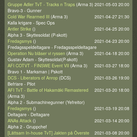
Gruppe Adler TvT - Tracks n Traps
(Arma 3)
2021-05-03 20:00
Bravo-3 - Gunner
Cold War Rearmed III
(Arma 3)
2021-04-27 21:30
Kalla krigare - Spec Ops
Antler Strike
()
2021-04-25 20:00
Alpha 3 - Skyttesoldat (P-skott)
Fredagsmys
()
2021-04-23 20:00
Fredagsspeldeltagare - Fredagsspeldeltagare
Operation Nu blåser vi ryssen
(Arma 3)
2021-04-18 20:00
Gustav Adam - Skyttesoldat(P-skott)
AFI COTVT - FINSWE Event VII
(Arma 3)
2021-03-27 18:00
Bravo 1 - Marksman | Pskott
DCS - Liberators of Anrop
(DCS)
2021-03-26 19:00
Befriare - Pilot
AFI TvT - Battle of Hakamäki Remastered
2021-03-20 18:00
(Arma 3)
Alpha 2 - Submachinegunner (Yefreitor)
Fredagsmys
()
2021-03-19 20:08
Deltagare - Deltagare
ANAs Attack
()
2021-03-14 20:00
Alpha 2 - Gruppchef
[Lättsam In-house TvT] Jakten på Överste
2021-03-08 20:00