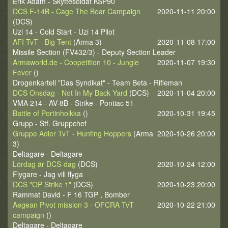
Erik Adam - Skyttesoldat KSP90
DCS F-14B - Cage The Bear Campaign
2020-11-11 20:00
(DCS)
Uzi 14 - Cold Start - Uzi 14 Pilot
AFI TvT - Big Tent
(Arma 3)
2020-11-08 17:00
Missile Section (FV432/3) - Deputy Section Leader
Armaworld.de - Coopetition 10 - Jungle
2020-11-07 19:30
Fever
()
Drogenkartell "Das Syndikat" - Team Beta - Rifleman
DCS Onsdag - Not In My Back Yard
(DCS)
2020-11-04 20:00
VMA 214 - AV-8B - Strike - Pontiac 51
Battle of Portinhoikka
()
2020-10-31 19:45
Grupp - Stf. Gruppchef
Gruppe Adler TvT - Hunting Hoppers
(Arma
2020-10-26 20:00
3)
Deltagare - Deltagare
Lördag är DCS-dag
(DCS)
2020-10-24 12:00
Flygare - Jag vill flyga
DCS "OP Strike 1"
(DCS)
2020-10-23 20:00
Rammat David - F 16 TGP , Bomber
Aegean Pivot mission 3 - OFCRA TvT
2020-10-22 21:00
campaign
()
Deltagare - Deltagare