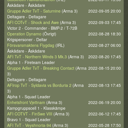
Åskådare - Åskådare
Gruppe Adler TvT - Saturnine
(Arma 3)
2022-09-05 20:00
Deltagare - Deltagare
AFI COTvT - Shock and Awe
(Arma 3)
2022-09-03 17:45
Victor 2 - Commander - BMP-2 / T-72B
Operation Dynamo
(Övrigt)
2022-08-28 18:30
Krigspersoner - Deltar
Försvarsmaktens Flygdag
(IRL)
2022-08-27 06:00
Åskådare - Åskådare
AFI TvT - Northern Winds 3 Mk.3
(Arma 3)
2022-08-20 17:45
Alpha 1 - Fireteam Leader
Gruppe Adler TvT - Breaking Contact
(Arma
2022-08-15 20:00
3)
Deltagare - Deltagare
AFIrop TvT - Syldavia vs Borduria 2
(Arma
2022-08-13 17:45
3)
Alpha 1 - Squad Leader
Enhetsfront Vjettnam
(Arma 3)
2022-06-19 20:00
Kampgruppscell 1 - Klasskämpe
AFI COTVT - FinSwe VIII
(Arma 3)
2022-06-12 17:45
Bravo 1 - Squad Leader
AFI TvT - Veyshnoria-94
(Arma 3)
2022-05-28 17:50