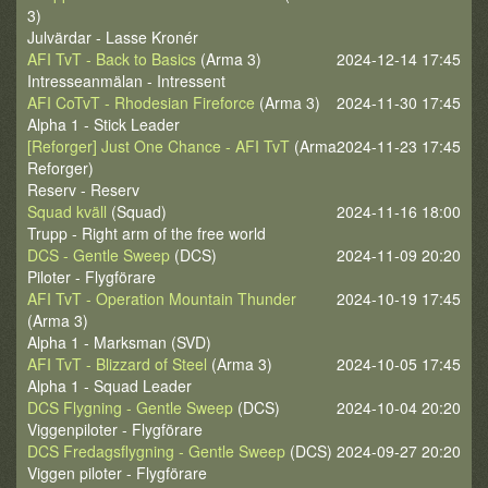
3)
Julvärdar - Lasse Kronér
AFI TvT - Back to Basics
(Arma 3)
2024-12-14 17:45
Intresseanmälan - Intressent
AFI CoTvT - Rhodesian Fireforce
(Arma 3)
2024-11-30 17:45
Alpha 1 - Stick Leader
[Reforger] Just One Chance - AFI TvT
(Arma
2024-11-23 17:45
Reforger)
Reserv - Reserv
Squad kväll
(Squad)
2024-11-16 18:00
Trupp - Right arm of the free world
DCS - Gentle Sweep
(DCS)
2024-11-09 20:20
Piloter - Flygförare
AFI TvT - Operation Mountain Thunder
2024-10-19 17:45
(Arma 3)
Alpha 1 - Marksman (SVD)
AFI TvT - Blizzard of Steel
(Arma 3)
2024-10-05 17:45
Alpha 1 - Squad Leader
DCS Flygning - Gentle Sweep
(DCS)
2024-10-04 20:20
Viggenpiloter - Flygförare
DCS Fredagsflygning - Gentle Sweep
(DCS)
2024-09-27 20:20
Viggen piloter - Flygförare