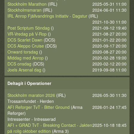
Stockholm Marathon
(IRL)
2025-05-31 11:00
Stockholmsmaran
(IRL)
2024-06-01 11:30
IRL Anrop Fjällvandrings Initiativ - Dagstur
(IRL)
2021-10-30 11:00
Post Scriptum Söndag
()
2021-09-12 19:40
VR-Vredag på V-Rop
()
2021-08-27 20:00
DCS Scarlet Dawn
(DCS)
2021-01-22 20:00
DCS Aleppo Cruise
(DCS)
2020-09-17 20:00
Onward torsdag
()
2020-08-27 20:00
Middag med Anrop
()
2020-02-28 19:00
DCS onsdag
(DCS)
2020-02-12 20:00
Joels Arsenal dag
()
2019-09-08 11:00
Deltagit i Operationer
Stockholm maraton 2026
(IRL)
2026-05-30 11:30
Trossamfundet - Herden
AFI Reforger TvT - Bitter Ground
(Arma
2026-01-24 17:45
Reforger)
Intressenter - Intresserad
AFI + GRAD TvT - Breaking Contact - Jakten
2025-10-18 18:45
på rolig oktober edition
(Arma 3)