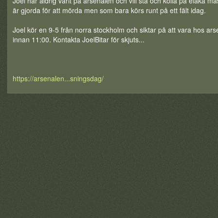
Joel har aldrig varit på arsenalen och vill stå och kolla på elaka m
är gjorda för att mörda men som bara körs runt på ett fält idag.
Joel kör en 9-5 från norra stockholm och siktar på att vara hos ar
innan 11:00. Kontakta JoelBitar för skjuts...
https://arsenalen...sningsdag/