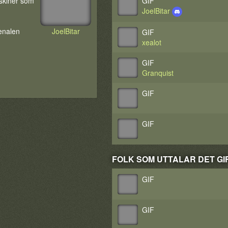
askiner som
GIF
JoelBitar
senalen
JoelBitar
GIF
xealot
GIF
Granquist
GIF
GIF
FOLK SOM UTTALAR DET GIF (
GIF
GIF