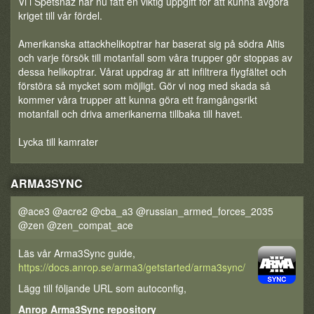
Vi i Spetsnaz har nu fått en viktig uppgift för att kunna avgöra
kriget till vår fördel.
Amerikanska attackhelikoptrar har baserat sig på södra Altis
och varje försök till motanfall som våra trupper gör stoppas av
dessa helikoptrar. Vårat uppdrag är att infiltrera flygfältet och
förstöra så mycket som möjligt. Gör vi nog med skada så
kommer våra trupper att kunna göra ett framgångsrikt
motanfall och driva amerikanerna tillbaka till havet.
Lycka till kamrater
ARMA3SYNC
@ace3 @acre2 @cba_a3 @russian_armed_forces_2035
@zen @zen_compat_ace
Läs vår Arma3Sync guide,
https://docs.anrop.se/arma3/getstarted/arma3sync/
Lägg till följande URL som autoconfig,
Anrop Arma3Sync repository