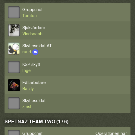
Gruppchef
Tomten
Sjukvårdare
Vindsnabb
Skyttesoldat AT
rund
KSP skytt
Inge
Fältarbetare
Batziy
Skyttesoldat
zmst
SPETNAZ TEAM TWO (1 / 6)
Gruppchef
Operationen har