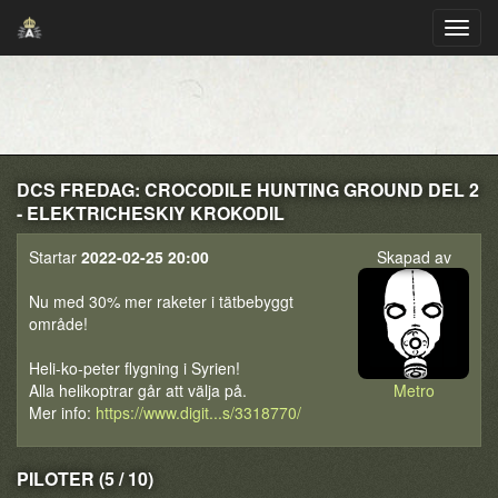
DCS FREDAG: CROCODILE HUNTING GROUND DEL 2
- ELEKTRICHESKIY KROKODIL
Startar
2022-02-25 20:00
Skapad av
Nu med 30% mer raketer i tätbebyggt
område!
Heli-ko-peter flygning i Syrien!
Alla helikoptrar går att välja på.
Metro
Mer info:
https://www.digit...s/3318770/
PILOTER (5 / 10)