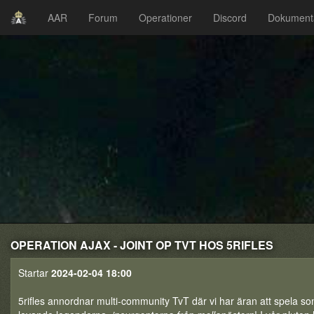
AAR
Forum
Operationer
Discord
Dokument
OPERATION AJAX - JOINT OP TVT HOS 5RIFLES
Startar
2024-02-04 18:00
5rifles annordnar multi-community TvT där vi har äran att spela s