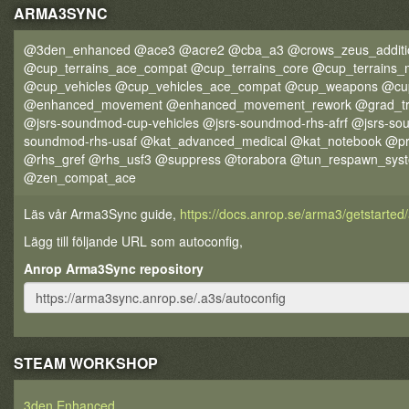
ARMA3SYNC
@3den_enhanced @ace3 @acre2 @cba_a3 @crows_zeus_additi
@cup_terrains_ace_compat @cup_terrains_core @cup_terrains_
@cup_vehicles @cup_vehicles_ace_compat @cup_weapons @c
@enhanced_movement @enhanced_movement_rework @grad_tr
@jsrs-soundmod-cup-vehicles @jsrs-soundmod-rhs-afrf @jsrs-sou
soundmod-rhs-usaf @kat_advanced_medical @kat_notebook @pr
@rhs_gref @rhs_usf3 @suppress @torabora @tun_respawn_sys
@zen_compat_ace
Läs vår Arma3Sync guide,
https://docs.anrop.se/arma3/getstarte
Lägg till följande URL som autoconfig,
Anrop Arma3Sync repository
STEAM WORKSHOP
3den Enhanced