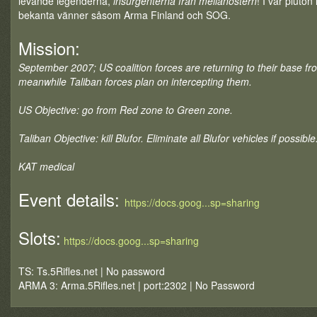
levande legenderna,
insurgenterna från mellanöstern
! I vår pluton 
bekanta vänner såsom Arma Finland och SOG.
Mission:
September 2007; US coalition forces are returning to their base fr
meanwhile Taliban forces plan on intercepting them.
US Objective: go from Red zone to Green zone.
Taliban Objective: kill Blufor. Eliminate all Blufor vehicles if possible
KAT medical
Event details:
https://docs.goog...sp=sharing
Slots:
https://docs.goog...sp=sharing
TS: Ts.5Rifles.net | No password
ARMA 3: Arma.5Rifles.net | port:2302 | No Password