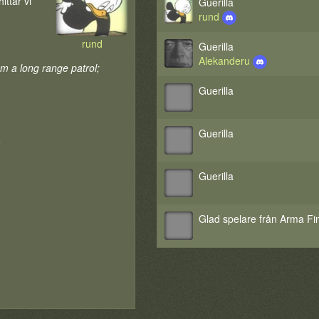
hittar vi
Guerilla
rund
rund
Guerilla
Alekanderu
om a long range patrol;
Guerilla
Guerilla
.
Guerilla
Glad spelare från Arma Fi