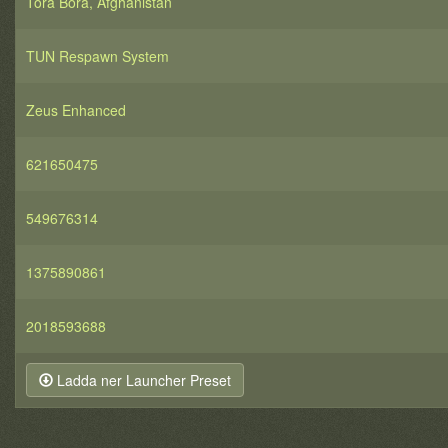
Tora Bora, Afghanistan
TUN Respawn System
Zeus Enhanced
621650475
549676314
1375890861
2018593688
Ladda ner Launcher Preset