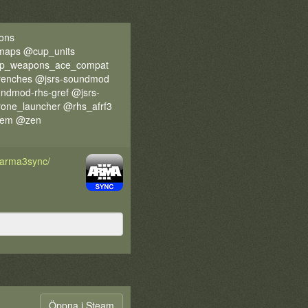
ons
maps @cup_units
up_weapons_ace_compat
enches @jsrs-soundmod
ndmod-rhs-gref @jsrs-
one_launcher @rhs_afrf3
tem @zen
d/arma3sync/
Öppna i Steam