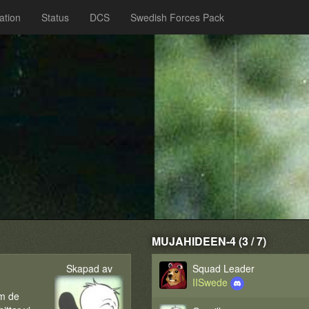
ation
Status
DCS
Swedish Forces Pack
MUJAHIDEEN-4 (3 / 7)
Skapad av
Squad Leader
IISwede
om de