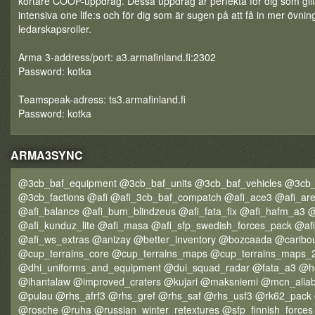
kortare COOP-uppdrag. Dessa uppdrag är perfekta för dig som gill
intensiva one life:s och för dig som är sugen på att få in mer övning
ledarskapsroller.
Arma 3-address/port: a3.armafinland.fi:2302
Password: kotka
Teamspeak-adress: ts3.armafinland.fi
Password: kotka
ARMA3SYNC
@3cb_baf_equipment @3cb_baf_units @3cb_baf_vehicles @3cb
@3cb_factions @afi @afi_3cb_baf_compatch @afi_ace3 @afi_are
@afi_balance @afi_bum_blindzeus @afi_fata_fix @afi_hafm_a3 @
@afi_kunduz_lite @afi_masa @afi_sfp_swedish_forces_pack @afi
@afi_ws_extras @anizay @better_inventory @bozcaada @caribou
@cup_terrains_core @cup_terrains_maps @cup_terrains_maps_
@dhi_uniforms_and_equipment @dui_squad_radar @fata_a3 @he
@ihantalaw @improved_craters @kujari @maksniemi @mcn_aliab
@pulau @rhs_afrf3 @rhs_gref @rhs_saf @rhs_usf3 @rk62_pack 
@rosche @ruha @russian_winter_retextures @sfp_finnish_forces