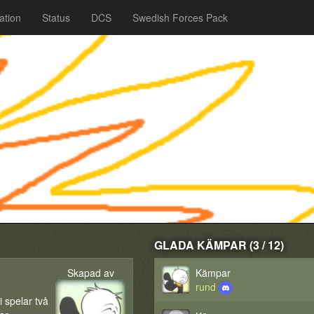
ation
Status
DCS
Swedish Forces Pack
GLADA KÄMPAR (3 / 12)
Skapad av
Kämpar
rund
i spelar två