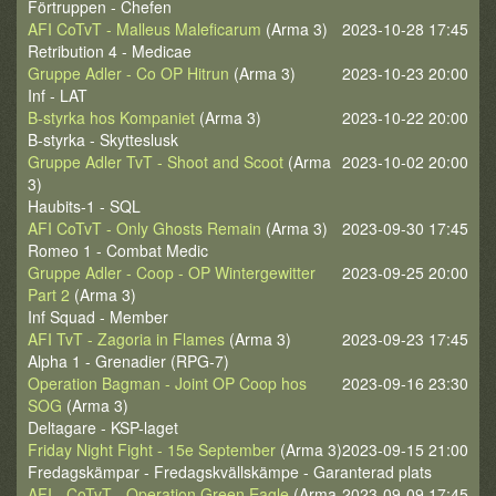
Förtruppen - Chefen
AFI CoTvT - Malleus Maleficarum
(Arma 3)
2023-10-28 17:45
Retribution 4 - Medicae
Gruppe Adler - Co OP Hitrun
(Arma 3)
2023-10-23 20:00
Inf - LAT
B-styrka hos Kompaniet
(Arma 3)
2023-10-22 20:00
B-styrka - Skytteslusk
Gruppe Adler TvT - Shoot and Scoot
(Arma
2023-10-02 20:00
3)
Haubits-1 - SQL
AFI CoTvT - Only Ghosts Remain
(Arma 3)
2023-09-30 17:45
Romeo 1 - Combat Medic
Gruppe Adler - Coop - OP Wintergewitter
2023-09-25 20:00
Part 2
(Arma 3)
Inf Squad - Member
AFI TvT - Zagoria in Flames
(Arma 3)
2023-09-23 17:45
Alpha 1 - Grenadier (RPG-7)
Operation Bagman - Joint OP Coop hos
2023-09-16 23:30
SOG
(Arma 3)
Deltagare - KSP-laget
Friday Night Fight - 15e September
(Arma 3)
2023-09-15 21:00
Fredagskämpar - Fredagskvällskämpe - Garanterad plats
AFI - CoTvT - Operation Green Eagle
(Arma
2023-09-09 17:45