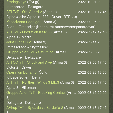
Fredagsmys
(Övrigt)
2022-10-21 20:00
Intresserad - Deltagare
AFI TvT - Old Guard 2
(Arma 3)
2022-10-01 17:45
Alpha 4 eller Alpha 10 ??? - Driver (BTR-70)
Kosackerna rider igen
(Arma 3)
2022-09-25 20:00
Alfa 2 - Grenadjär (Handburet pansarvärnsgranatgevär)
AFI TvT - Operation Kalix 86
(Arma 3)
2022-09-17 17:45
Alpha 1 - Medic
Joint OP SSGM
(Arma 3)
2022-09-11 20:00
Intresserade - Skytteslusk
Gruppe Adler TvT - Saturnine
(Arma 3)
2022-09-05 20:00
Deltagare - Deltagare
AFI COTvT - Shock and Awe
(Arma 3)
2022-09-03 17:45
Victor 2 - Driver
Operation Dynamo
(Övrigt)
2022-08-28 18:30
Krigspersoner - Deltar
AFI TvT - Northern Winds 3 Mk.3
(Arma 3)
2022-08-20 17:45
Alpha 3 - Rifleman
Gruppe Adler TvT - Breaking Contact
(Arma
2022-08-15 20:00
3)
Deltagare - Deltagare
AFIrop TvT - Syldavia vs Borduria 2
(Arma
2022-08-13 17:45
3)