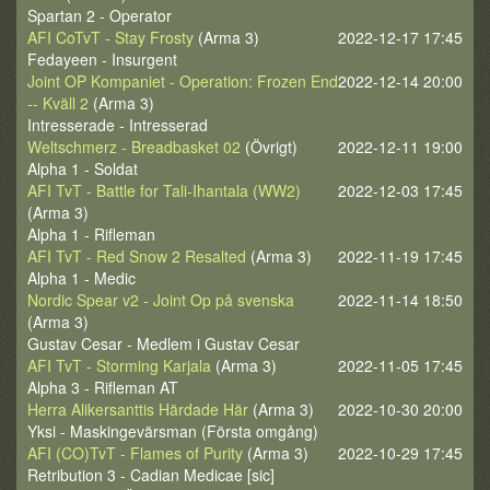
Spartan 2 - Operator
AFI CoTvT - Stay Frosty
(Arma 3)
2022-12-17 17:45
Fedayeen - Insurgent
Joint OP Kompaniet - Operation: Frozen End
2022-12-14 20:00
-- Kväll 2
(Arma 3)
Intresserade - Intresserad
Weltschmerz - Breadbasket 02
(Övrigt)
2022-12-11 19:00
Alpha 1 - Soldat
AFI TvT - Battle for Tali-Ihantala (WW2)
2022-12-03 17:45
(Arma 3)
Alpha 1 - Rifleman
AFI TvT - Red Snow 2 Resalted
(Arma 3)
2022-11-19 17:45
Alpha 1 - Medic
Nordic Spear v2 - Joint Op på svenska
2022-11-14 18:50
(Arma 3)
Gustav Cesar - Medlem i Gustav Cesar
AFI TvT - Storming Karjala
(Arma 3)
2022-11-05 17:45
Alpha 3 - Rifleman AT
Herra Alikersanttis Härdade Här
(Arma 3)
2022-10-30 20:00
Yksi - Maskingevärsman (Första omgång)
AFI (CO)TvT - Flames of Purity
(Arma 3)
2022-10-29 17:45
Retribution 3 - Cadian Medicae [sic]