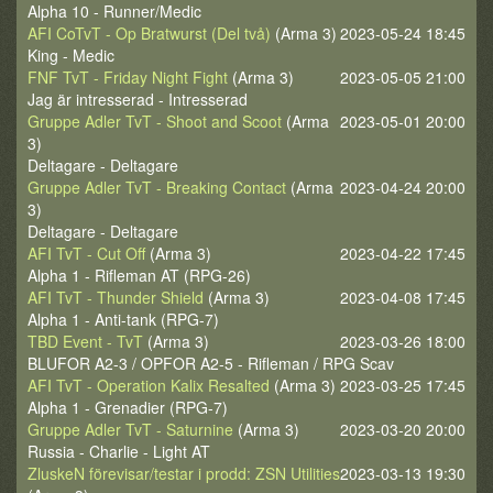
Alpha 10 - Runner/Medic
AFI CoTvT - Op Bratwurst (Del två)
(Arma 3)
2023-05-24 18:45
King - Medic
FNF TvT - Friday Night Fight
(Arma 3)
2023-05-05 21:00
Jag är intresserad - Intresserad
Gruppe Adler TvT - Shoot and Scoot
(Arma
2023-05-01 20:00
3)
Deltagare - Deltagare
Gruppe Adler TvT - Breaking Contact
(Arma
2023-04-24 20:00
3)
Deltagare - Deltagare
AFI TvT - Cut Off
(Arma 3)
2023-04-22 17:45
Alpha 1 - Rifleman AT (RPG-26)
AFI TvT - Thunder Shield
(Arma 3)
2023-04-08 17:45
Alpha 1 - Anti-tank (RPG-7)
TBD Event - TvT
(Arma 3)
2023-03-26 18:00
BLUFOR A2-3 / OPFOR A2-5 - Rifleman / RPG Scav
AFI TvT - Operation Kalix Resalted
(Arma 3)
2023-03-25 17:45
Alpha 1 - Grenadier (RPG-7)
Gruppe Adler TvT - Saturnine
(Arma 3)
2023-03-20 20:00
Russia - Charlie - Light AT
ZluskeN förevisar/testar i prodd: ZSN Utilities
2023-03-13 19:30