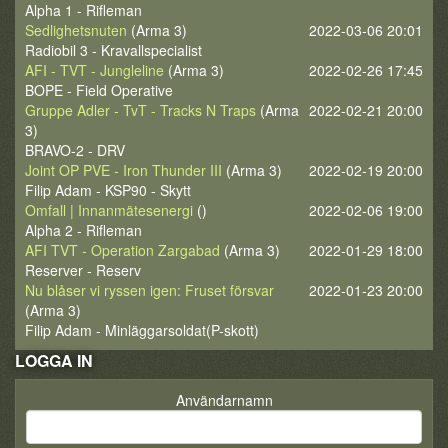
Alpha 1 - Rifleman
Sedlighetsnuten
(Arma 3)
2022-03-06 20:01
Radiobil 3 - Kravallspecialist
AFI - TVT - Jungleline
(Arma 3)
2022-02-26 17:45
BOPE - Field Operative
Gruppe Adler - TvT - Tracks N Traps
(Arma
2022-02-21 20:00
3)
BRAVO-2 - DRV
Joint OP PVE - Iron Thunder III
(Arma 3)
2022-02-19 20:00
Filip Adam - KSP90 - Skytt
Omfall | Innanmätesenergi
()
2022-02-06 19:00
Alpha 2 - Rifleman
AFI TVT - Operation Zargabad
(Arma 3)
2022-01-29 18:00
Reserver - Reserv
Nu blåser vi ryssen igen: Fruset försvar
2022-01-23 20:00
(Arma 3)
Filip Adam - Minläggarsoldat(P-skott)
LOGGA IN
Användarnamn