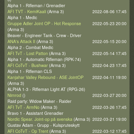
Alpha 1 - Rifleman / Grenadier
AFI TVT - KemiKaali
(Arma 3)
2022-08-06 17:45
Alpha 1 - Medic
Gruppe Adler Joint OP - Hot Response
2022-05-23 20:00
(Arma 3)
Beaver - Engineer Tank - Crew - Driver
ANA's Attack II
(Arma 3)
2022-05-15 20:00
Alpha 2 - Combat Medic
AFI TvT - Lost Patton
(Arma 3)
2022-05-14 17:45
Alpha 1 - Automatic Rifleman (RPK-74)
AFI CoTvT - Bushwar
(Arma 3)
2022-04-23 17:45
Alpha 1 - Rifleman CLS
Kanjahar Valley Rebound - ASE JointOP
2022-04-11 19:00
(Arma 3)
ALPHA 1-3 - Rifleman Light AT (RPG-26)
Nimrod
()
2022-03-27 20:00
Raid party: Widow Maker - Raider
AFI TvT - ArmNo
(Arma 3)
2022-03-26 17:45
Bravo 1 - Assistant Grenadier
Nordic Spear. Joint-op på svenska
(Arma 3)
2022-03-21 19:00
Gustav Adam - Grupp - Kulspruteskytt
AFI CoTvT - Op Trent
(Arma 3)
2022-03-12 17:45