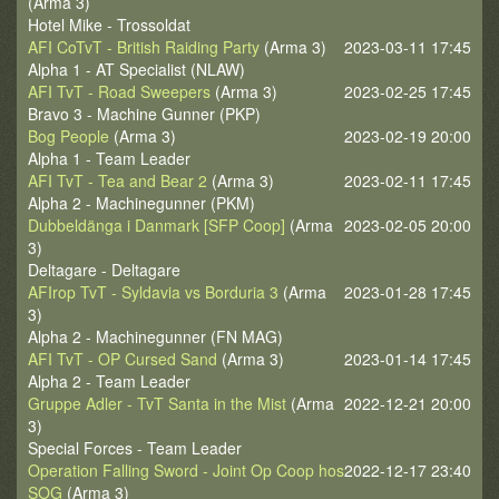
(Arma 3)
Hotel Mike - Trossoldat
AFI CoTvT - British Raiding Party
(Arma 3)
2023-03-11 17:45
Alpha 1 - AT Specialist (NLAW)
AFI TvT - Road Sweepers
(Arma 3)
2023-02-25 17:45
Bravo 3 - Machine Gunner (PKP)
Bog People
(Arma 3)
2023-02-19 20:00
Alpha 1 - Team Leader
AFI TvT - Tea and Bear 2
(Arma 3)
2023-02-11 17:45
Alpha 2 - Machinegunner (PKM)
Dubbeldänga i Danmark [SFP Coop]
(Arma
2023-02-05 20:00
3)
Deltagare - Deltagare
AFIrop TvT - Syldavia vs Borduria 3
(Arma
2023-01-28 17:45
3)
Alpha 2 - Machinegunner (FN MAG)
AFI TvT - OP Cursed Sand
(Arma 3)
2023-01-14 17:45
Alpha 2 - Team Leader
Gruppe Adler - TvT Santa in the Mist
(Arma
2022-12-21 20:00
3)
Special Forces - Team Leader
Operation Falling Sword - Joint Op Coop hos
2022-12-17 23:40
SOG
(Arma 3)