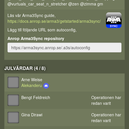
@vurtuals_car_seat_n_stretcher @zen @zimma gm
Läs vår Arma3Sync guide,
https://docs.anrop.se/arma3/getstarted/arma3sync/
Lägg till följande URL som autoconfig,
Anrop Arma3Sync repository
JULVÄRDAR (4 / 8)
Arne Weise
Alekanderu
Bengt Feldreich
Operationen har
redan varit
Gina Dirawi
Operationen har
redan varit