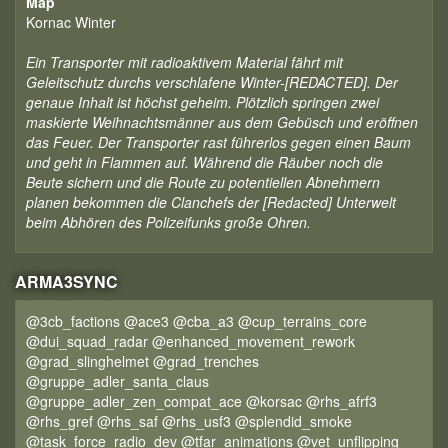
Map
Kornac Winter
Ein Transporter mit radioaktivem Material fährt mit
Geleitschutz durchs verschlafene Winter-[REDACTED]. Der
genaue Inhalt ist höchst geheim. Plötzlich springen zwei
maskierte Weihnachtsmänner aus dem Gebüsch und eröffnen
das Feuer. Der Transporter rast führerlos gegen einen Baum
und geht in Flammen auf. Während die Räuber noch die
Beute sichern und die Route zu potentiellen Abnehmern
planen bekommen die Clanchefs der [Redacted] Unterwelt
beim Abhören des Polizeifunks große Ohren.
ARMA3SYNC
@3cb_factions @ace3 @cba_a3 @cup_terrains_core
@dui_squad_radar @enhanced_movement_rework
@grad_slinghelmet @grad_trenches
@gruppe_adler_santa_claus
@gruppe_adler_zen_compat_ace @korsac @rhs_afrf3
@rhs_gref @rhs_saf @rhs_usf3 @splendid_smoke
@task_force_radio_dev @tfar_animations @vet_unflipping