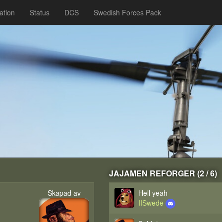
ation
Status
DCS
Swedish Forces Pack
JAJAMEN REFORGER (2 / 6)
Skapad av
Hell yeah
IISwede