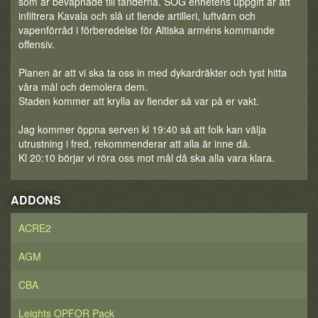
som är beväpnade till tänderna. SOG enhetens uppgift är att
infiltrera Kavala och slå ut fiende artilleri, luftvärn och
vapenförråd i förberedelse för Altiska arméns kommande
offensiv.
Planen är att vi ska ta oss in med dykardräkter och tyst hitta
våra mål och demolera dem.
Staden kommer att krylla av fiender så var på er vakt.
Jag kommer öppna serven kl 19:40 så att folk kan välja
utrustning i fred, rekommenderar att alla är inne då.
Kl 20:10 börjar vi röra oss mot mål då ska alla vara klara.
ADDONS
ACRE2
AGM
CBA
Leights OPFOR Pack