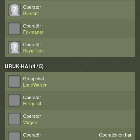
Operatör
Runnan
Operatör
Foxmaner
Operatör
Royalfikon
URUK-HAI (4 / 5)
Gruppchef
LoneWalker
Operatör
HellquistL
Operatör
Vargen
Operatör
Operationen har