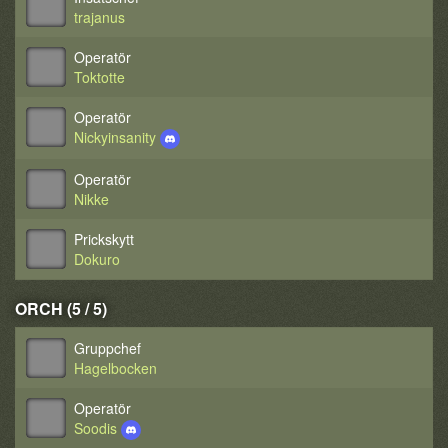
trajanus
Operatör
Toktotte
Operatör
Nickyinsanity
Operatör
Nikke
Prickskytt
Dokuro
ORCH (5 / 5)
Gruppchef
Hagelbocken
Operatör
Soodis