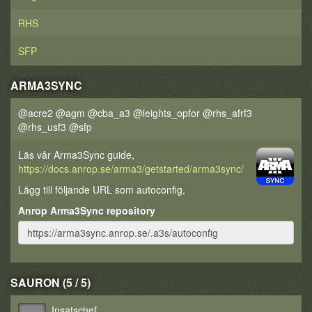
RHS
SFP
ARMA3SYNC
@acre2 @agm @cba_a3 @leights_opfor @rhs_afrf3
@rhs_usf3 @sfp
Läs vår Arma3Sync guide,
https://docs.anrop.se/arma3/getstarted/arma3sync/
Lägg till följande URL som autoconfig,
Anrop Arma3Sync repository
SAURON (5 / 5)
Insatschef