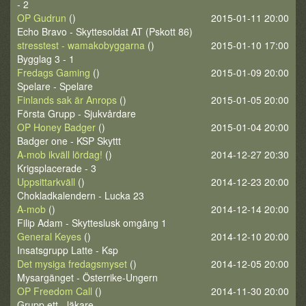
- 2
OP Gudrun
()
2015-01-11 20:00
Echo Bravo - Skyttesoldat AT (Pskott 86)
stresstest - wamakobyggarna
()
2015-01-10 17:00
Bygglag 3 - 1
Fredags Gaming
()
2015-01-09 20:00
Spelare - Spelare
Finlands sak är Anrops
()
2015-01-05 20:00
Första Grupp - Sjukvårdare
OP Honey Badger
()
2015-01-04 20:00
Badger one - KSP Skyttt
A-mob ikväll lördag!
()
2014-12-27 20:30
Krigsplacerade - 3
Uppsittarkväll
()
2014-12-23 20:00
Chokladkalendern - Lucka 23
A-mob
()
2014-12-14 20:00
Filip Adam - Skytteslusk omgång 1
General Keyes
()
2014-12-10 20:00
Insatsgrupp Latte - Ksp
Det mysiga fredagsmyset
()
2014-12-05 20:00
Mysargänget - Österrike-Ungern
OP Freedom Call
()
2014-11-30 20:00
Grupp ett - läkare