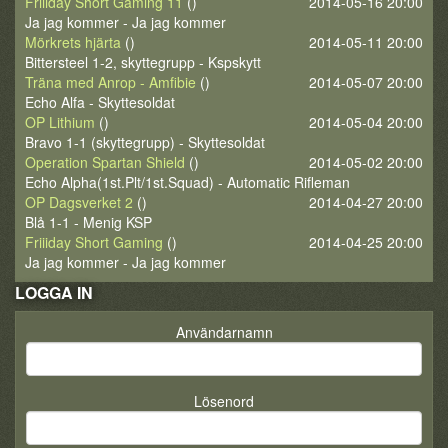
Friiiday Short Gaming 11
()
2014-05-16 20:00
Ja jag kommer - Ja jag kommer
Mörkrets hjärta
()
2014-05-11 20:00
Bittersteel 1-2, skyttegrupp - Kspskytt
Träna med Anrop - Amfibie
()
2014-05-07 20:00
Echo Alfa - Skyttesoldat
OP Lithium
()
2014-05-04 20:00
Bravo 1-1 (skyttegrupp) - Skyttesoldat
Operation Spartan Shield
()
2014-05-02 20:00
Echo Alpha(1st.Plt/1st.Squad) - Automatic Rifleman
OP Dagsverket 2
()
2014-04-27 20:00
Blå 1-1 - Menig KSP
Friiiday Short Gaming
()
2014-04-25 20:00
Ja jag kommer - Ja jag kommer
LOGGA IN
Användarnamn
Lösenord