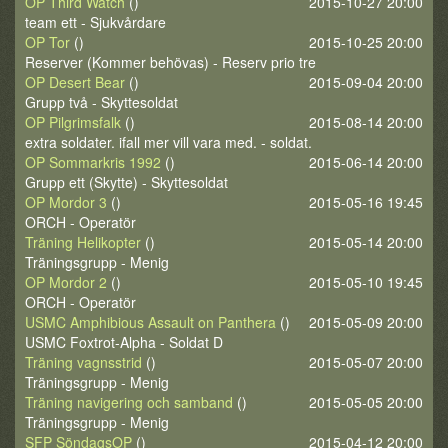
OP Third Watch
()
2015-10-27 20:00
team ett - Sjukvårdare
OP Tor
()
2015-10-25 20:00
Reserver (Kommer behövas) - Reserv prio tre
OP Desert Bear
()
2015-09-04 20:00
Grupp två - Skyttesoldat
OP Pilgrimsfalk
()
2015-08-14 20:00
extra soldater. ifall mer vill vara med. - soldat.
OP Sommarkris 1992
()
2015-06-14 20:00
Grupp ett (Skytte) - Skyttesoldat
OP Mordor 3
()
2015-05-16 19:45
ORCH - Operatör
Träning Helikopter
()
2015-05-14 20:00
Träningsgrupp - Menig
OP Mordor 2
()
2015-05-10 19:45
ORCH - Operatör
USMC Amphibious Assault on Panthera
()
2015-05-09 20:00
USMC Foxtrot-Alpha - Soldat D
Träning vagnsstrid
()
2015-05-07 20:00
Träningsgrupp - Menig
Träning navigering och samband
()
2015-05-05 20:00
Träningsgrupp - Menig
SFP SöndagsOP
()
2015-04-12 20:00