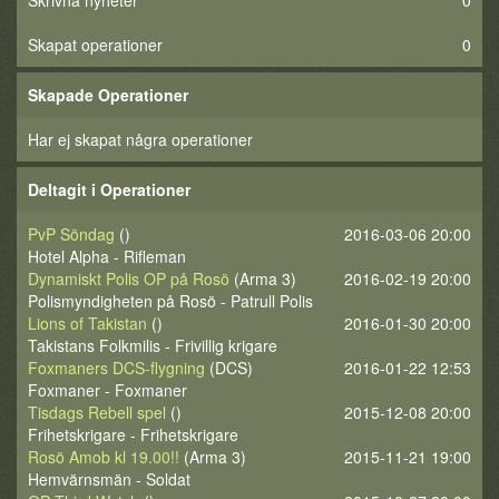
Skrivna nyheter
0
Skapat operationer
0
Skapade Operationer
Har ej skapat några operationer
Deltagit i Operationer
PvP Söndag
()
2016-03-06 20:00
Hotel Alpha - Rifleman
Dynamiskt Polis OP på Rosö
(Arma 3)
2016-02-19 20:00
Polismyndigheten på Rosö - Patrull Polis
Lions of Takistan
()
2016-01-30 20:00
Takistans Folkmilis - Frivillig krigare
Foxmaners DCS-flygning
(DCS)
2016-01-22 12:53
Foxmaner - Foxmaner
Tisdags Rebell spel
()
2015-12-08 20:00
Frihetskrigare - Frihetskrigare
Rosö Amob kl 19.00!!
(Arma 3)
2015-11-21 19:00
Hemvärnsmän - Soldat