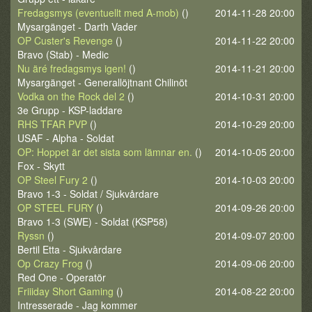
Fredagsmys (eventuellt med A-mob)
()
2014-11-28 20:00
Mysargänget - Darth Vader
OP Custer's Revenge
()
2014-11-22 20:00
Bravo (Stab) - Medic
Nu äré fredagsmys igen!
()
2014-11-21 20:00
Mysargänget - Generallöjtnant Chilinöt
Vodka on the Rock del 2
()
2014-10-31 20:00
3e Grupp - KSP-laddare
RHS TFAR PVP
()
2014-10-29 20:00
USAF - Alpha - Soldat
OP: Hoppet är det sista som lämnar en.
()
2014-10-05 20:00
Fox - Skytt
OP Steel Fury 2
()
2014-10-03 20:00
Bravo 1-3 - Soldat / Sjukvårdare
OP STEEL FURY
()
2014-09-26 20:00
Bravo 1-3 (SWE) - Soldat (KSP58)
Ryssn
()
2014-09-07 20:00
Bertil Etta - Sjukvårdare
Op Crazy Frog
()
2014-09-06 20:00
Red One - Operatör
Friiiday Short Gaming
()
2014-08-22 20:00
Intresserade - Jag kommer