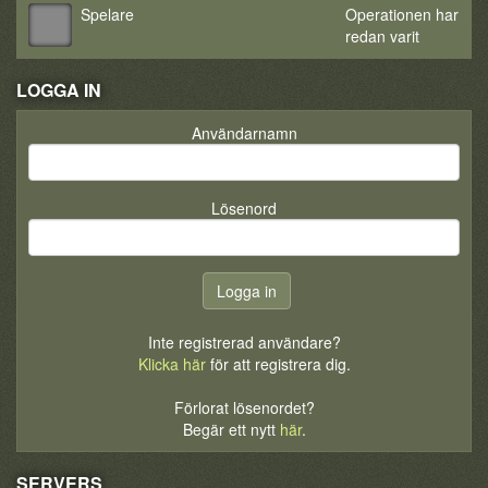
Spelare
Operationen har
redan varit
LOGGA IN
Användarnamn
Lösenord
Inte registrerad användare?
Klicka här
för att registrera dig.
Förlorat lösenordet?
Begär ett nytt
här
.
SERVERS