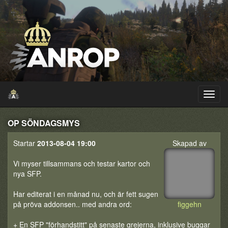
OP SÖNDAGSMYS
Startar
2013-08-04 19:00
Skapad av
Vi myser tillsammans och testar kartor och
nya SFP.
Har editerat i en månad nu, och är fett sugen
på pröva addonsen.. med andra ord:
figgehn
+ En SFP "förhandstitt" på senaste grejerna, inklusive buggar