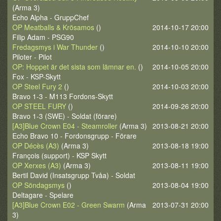
(Arma 3)
Echo Alpha - GruppChef
OP Meatballs & Krösamos
()
2014-10-17 20:00
Filip Adam - PSG90
Fredagsmys i War Thunder
()
2014-10-10 20:00
Piloter - Pilot
OP: Hoppet är det sista som lämnar en.
()
2014-10-05 20:00
Fox - KSP-Skytt
OP Steel Fury 2
()
2014-10-03 20:00
Bravo 1-3 - M113 Fordons-Skytt
OP STEEL FURY
()
2014-09-26 20:00
Bravo 1-3 (SWE) - Soldat (förare)
[A3]Blue Crown E04 - Steamroller
(Arma 3)
2013-08-21 20:00
Echo Bravo 10 - Fordonsgrupp - Förare
OP Décès (A3)
(Arma 3)
2013-08-18 19:00
François (support) - KSP Skytt
OP Xerxes (A3)
(Arma 3)
2013-08-11 19:00
Bertil David (Insatsgrupp Tvåa) - Soldat
OP Söndagsmys
()
2013-08-04 19:00
Deltagare - Spelare
[A3]Blue Crown E02 - Green Swarm
(Arma
2013-07-31 20:00
3)