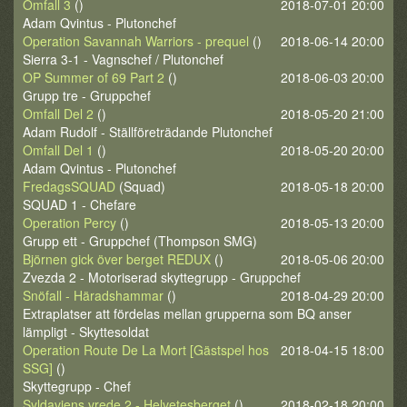
Omfall 3
()
2018-07-01 20:00
Adam Qvintus - Plutonchef
Operation Savannah Warriors - prequel
()
2018-06-14 20:00
Sierra 3-1 - Vagnschef / Plutonchef
OP Summer of 69 Part 2
()
2018-06-03 20:00
Grupp tre - Gruppchef
Omfall Del 2
()
2018-05-20 21:00
Adam Rudolf - Ställföreträdande Plutonchef
Omfall Del 1
()
2018-05-20 20:00
Adam Qvintus - Plutonchef
FredagsSQUAD
(Squad)
2018-05-18 20:00
SQUAD 1 - Chefare
Operation Percy
()
2018-05-13 20:00
Grupp ett - Gruppchef (Thompson SMG)
Björnen gick över berget REDUX
()
2018-05-06 20:00
Zvezda 2 - Motoriserad skyttegrupp - Gruppchef
Snöfall - Häradshammar
()
2018-04-29 20:00
Extraplatser att fördelas mellan grupperna som BQ anser
lämpligt - Skyttesoldat
Operation Route De La Mort [Gästspel hos
2018-04-15 18:00
SSG]
()
Skyttegrupp - Chef
Syldaviens vrede 2 - Helvetesberget
()
2018-02-18 20:00