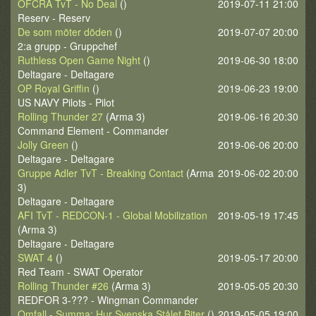
OFCRA TvT - No Deal
()
2019-07-11 21:00
Reserv - Reserv
De som möter döden
()
2019-07-07 20:00
2:a grupp - Gruppchef
Ruthless Open Game Night
()
2019-06-30 18:00
Deltagare - Deltagare
OP Royal Griffin
()
2019-06-23 19:00
US NAVY Pilots - Pilot
Rolling Thunder 27
(Arma 3)
2019-06-16 20:30
Command Element - Commander
Jolly Green
()
2019-06-06 20:00
Deltagare - Deltagare
Gruppe Adler TvT - Breaking Contact
(Arma
2019-06-02 20:00
3)
Deltagare - Deltagare
AFI TvT - REDCON-1 - Global Mobilization
2019-05-19 17:45
(Arma 3)
Deltagare - Deltagare
SWAT 4
()
2019-05-17 20:00
Red Team - SWAT Operator
Rolling Thunder #26
(Arma 3)
2019-05-05 20:30
REDFOR 3-??? - Wingman Commander
Omfall - Summa: Hur Svenska Stålet Biter
()
2019-05-05 19:00