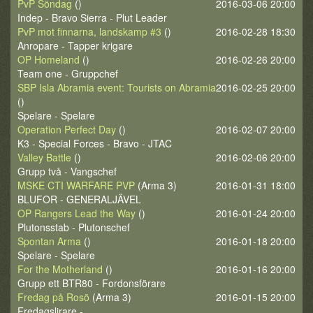
PvP Söndag
()
2016-03-06 20:00
Indep - Bravo Sierra - Plut Leader
PvP mot finnarna, landskamp #3
()
2016-02-28 18:30
Anropare - Tapper krigare
OP Homeland
()
2016-02-26 20:00
Team one - Gruppchef
SBP Isla Abramia event: Tourists on Abramia
2016-02-25 20:00
()
Spelare - Spelare
Operation Perfect Day
()
2016-02-07 20:00
K3 - Special Forces - Bravo - JTAC
Valley Battle
()
2016-02-06 20:00
Grupp två - Vangschef
MSKE CTI WARFARE PVP
(Arma 3)
2016-01-31 18:00
BLUFOR - GENERALJÄVEL
OP Rangers Lead the Way
()
2016-01-24 20:00
Plutonsstab - Plutonschef
Spontan Arma
()
2016-01-18 20:00
Spelare - Spelare
For the Motherland
()
2016-01-16 20:00
Grupp ett BTR80 - Fordonsförare
Fredag på Rosö
(Arma 3)
2016-01-15 20:00
Fredagslirare -