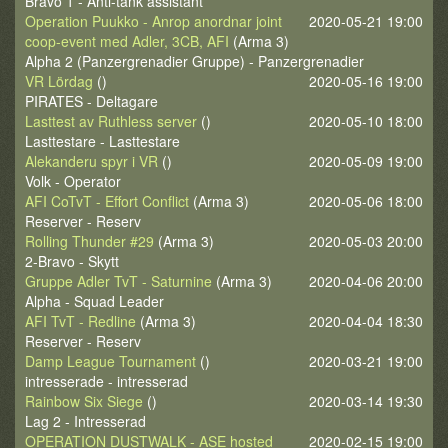
Bravo 1 - Anti-tank assistant
Operation Puukko - Anrop anordnar joint
2020-05-21 19:00
coop-event med Adler, 3CB, AFI
(Arma 3)
Alpha 2 (Panzergrenadier Gruppe) - Panzergrenadier
VR Lördag
()
2020-05-16 19:00
PIRATES - Deltagare
Lasttest av Ruthless server
()
2020-05-10 18:00
Lasttestare - Lasttestare
Alekanderu spyr i VR
()
2020-05-09 19:00
Volk - Operator
AFI CoTvT - Effort Conflict
(Arma 3)
2020-05-06 18:00
Reserver - Reserv
Rolling Thunder #29
(Arma 3)
2020-05-03 20:00
2-Bravo - Skytt
Gruppe Adler TvT - Saturnine
(Arma 3)
2020-04-06 20:00
Alpha - Squad Leader
AFI TvT - Redline
(Arma 3)
2020-04-04 18:30
Reserver - Reserv
Damp League Tournament
()
2020-03-21 19:00
intresserade - intresserad
Rainbow Six Siege
()
2020-03-14 19:30
Lag 2 - Intresserad
OPERATION DUSTWALK - ASE hosted
2020-02-15 19:00