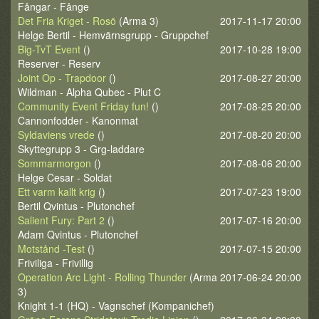
Fångar - Fånge
Det Fria Kriget - Rosö
(Arma 3)
2017-11-17 20:00
Helge Bertil - Hemvärnsgrupp - Gruppchef
Big-TvT Event
()
2017-10-28 19:00
Reserver - Reserv
Joint Op - Trapdoor
()
2017-08-27 20:00
Wildman - Alpha Qubec - Plut C
Community Event Friday fun!
()
2017-08-25 20:00
Cannonfodder - Kanonmat
Syldaviens vrede
()
2017-08-20 20:00
Skyttegrupp 3 - Grg-laddare
Sommarmorgon
()
2017-08-06 20:00
Helge Cesar - Soldat
Ett varm kallt krig
()
2017-07-23 19:00
Bertil Qvintus - Plutonchef
Salient Fury: Part 2
()
2017-07-16 20:00
Adam Qvintus - Plutonchef
Motstånd -Test
()
2017-07-15 20:00
Friviliga - Frivillig
Operation Arc Light - Rolling Thunder
(Arma
2017-06-24 20:00
3)
Knight 1-1 (HQ) - Vagnschef (Kompanichef)