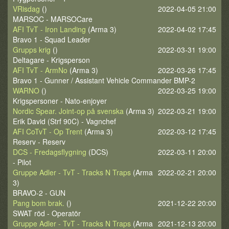
VRisdag
()
2022-04-05 21:00
MARSOC - MARSOCare
AFI TvT - Iron Landing
(Arma 3)
2022-04-02 17:45
Bravo 1 - Squad Leader
Grupps krig
()
2022-03-31 19:00
Deltagare - Krigsperson
AFI TvT - ArmNo
(Arma 3)
2022-03-26 17:45
Bravo 1 - Gunner / Assistant Vehicle Commander BMP-2
WARNO
()
2022-03-25 19:00
Krigspersoner - Nato-enjoyer
Nordic Spear. Joint-op på svenska
(Arma 3)
2022-03-21 19:00
Erik David (Strf 90C) - Vagnchef
AFI CoTvT - Op Trent
(Arma 3)
2022-03-12 17:45
Reserv - Reserv
DCS - Fredagsflygning
(DCS)
2022-03-11 20:00
- Pilot
Gruppe Adler - TvT - Tracks N Traps
(Arma
2022-02-21 20:00
3)
BRAVO-2 - GUN
Pang bom brak.
()
2021-12-22 20:00
SWAT röd - Operatör
Gruppe Adler - TvT - Tracks N Traps
(Arma
2021-12-13 20:00