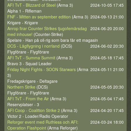
AFI TvT - Blizzard of Steel
(Arma 3)
2024-10-05 17:45
Alpha 1 - Rifleman
FNF - Mitten av september edition
(Arma 3)
2024-09-13 21:00
Krigare - Krigare
Anrop firar Counter Strikes tjugofemårsdag
2024-06-20 20:00
med inhouse!
(Counter-Strike)
Spelare - Han på oil-rig som bara får ett magasin
DCS - Lågflygning i norrland
(DCS)
2024-06-02 20:30
Flygförare - Flygförare
AFI TvT - Summa Summit
(Arma 3)
2024-05-18 17:45
Bravo 3 - Squad Leader
Friday Night Fights - SOON Starwars
(Arma
2024-05-11 21:00
3)
Fredagskrigare - Deltagare
Northern Strike
(DCS)
2024-05-05 20:30
Flygförare - Flygförare
AFI TvT - From the Air
(Arma 3)
2024-05-04 17:45
Reservplatser - 3
AFI Coop - Coalition Strike 2
(Arma 3)
2024-04-20 17:45
Victor 2 - Loader/Radio Operator
Reforger event med Ruthless och AFI:
2024-03-24 18:00
Operation Flashpoint
(Arma Reforger)