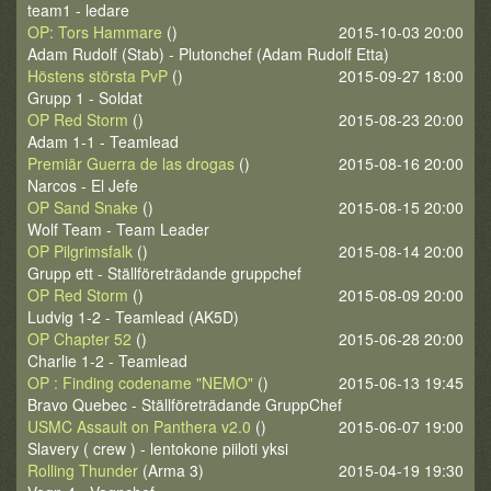
team1 - ledare
OP: Tors Hammare
()
2015-10-03 20:00
Adam Rudolf (Stab) - Plutonchef (Adam Rudolf Etta)
Höstens största PvP
()
2015-09-27 18:00
Grupp 1 - Soldat
OP Red Storm
()
2015-08-23 20:00
Adam 1-1 - Teamlead
Premiär Guerra de las drogas
()
2015-08-16 20:00
Narcos - El Jefe
OP Sand Snake
()
2015-08-15 20:00
Wolf Team - Team Leader
OP Pilgrimsfalk
()
2015-08-14 20:00
Grupp ett - Ställföreträdande gruppchef
OP Red Storm
()
2015-08-09 20:00
Ludvig 1-2 - Teamlead (AK5D)
OP Chapter 52
()
2015-06-28 20:00
Charlie 1-2 - Teamlead
OP : Finding codename "NEMO"
()
2015-06-13 19:45
Bravo Quebec - Ställföreträdande GruppChef
USMC Assault on Panthera v2.0
()
2015-06-07 19:00
Slavery ( crew ) - lentokone piiloti yksi
Rolling Thunder
(Arma 3)
2015-04-19 19:30