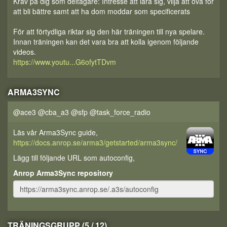
Krav på dig som deltagare: Intresse att lära sig, vilja att öva för
att bli bättre samt att ha dom moddar som specificerats
För att förtydliga riktar sig den här träningen till nya spelare.
Innan träningen kan det vara bra att kolla igenom följande
videos.
https://www.youtu...G6ofytTDvm
ARMA3SYNC
@ace3 @cba_a3 @sfp @task_force_radio
Läs vår Arma3Sync guide,
https://docs.anrop.se/arma3/getstarted/arma3sync/
Lägg till följande URL som autoconfig,
Anrop Arma3Sync repository
TRÄNINGSGRUPP (5 / 12)