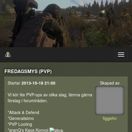
FREDAGSMYS (PVP)
Startar
2013-10-18 21:00
Skapad av
VI kör lite PVP-ops av olika slag, lämna gärna
förslag i forumtråden.
*Attack & Defend
*Generalisimo
figgehn
*PVP Looting
*granQ's Kaos Konvoj