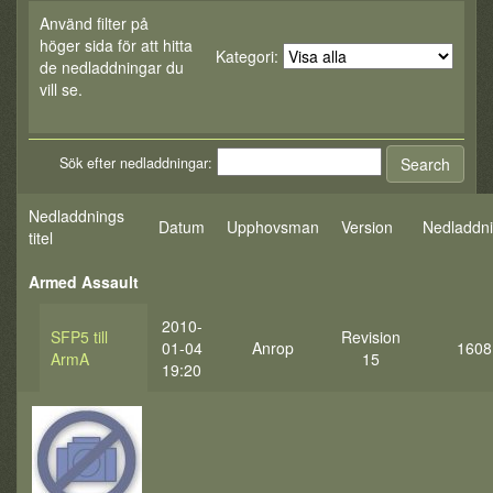
Använd filter på
höger sida för att hitta
Kategori:
de nedladdningar du
vill se.
Sök efter nedladdningar:
Nedladdnings
Datum
Upphovsman
Version
Nedladdn
titel
Armed Assault
2010-
SFP5 till
Revision
01-04
Anrop
1608
ArmA
15
19:20