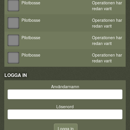
Pilotbosse
Operationen har
redan varit
Pilotbosse
Operationen har
redan varit
Pilotbosse
Operationen har
redan varit
Pilotbosse
Operationen har
redan varit
LOGGA IN
Användarnamn
Lösenord