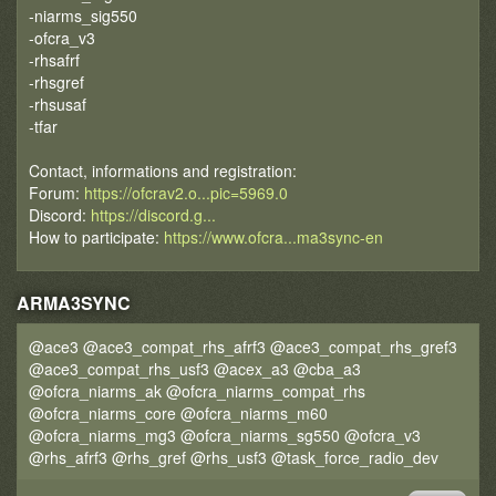
-niarms_sig550
-ofcra_v3
-rhsafrf
-rhsgref
-rhsusaf
-tfar
Contact, informations and registration:
Forum:
https://ofcrav2.o...pic=5969.0
Discord:
https://discord.g...
How to participate:
https://www.ofcra...ma3sync-en
ARMA3SYNC
@ace3 @ace3_compat_rhs_afrf3 @ace3_compat_rhs_gref3
@ace3_compat_rhs_usf3 @acex_a3 @cba_a3
@ofcra_niarms_ak @ofcra_niarms_compat_rhs
@ofcra_niarms_core @ofcra_niarms_m60
@ofcra_niarms_mg3 @ofcra_niarms_sg550 @ofcra_v3
@rhs_afrf3 @rhs_gref @rhs_usf3 @task_force_radio_dev