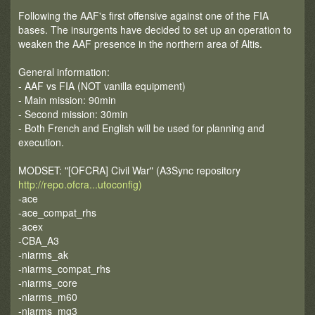
Following the AAF's first offensive against one of the FIA
bases. The insurgents have decided to set up an operation to
weaken the AAF presence in the northern area of Altis.
General information:
- AAF vs FIA (NOT vanilla equipment)
- Main mission: 90min
- Second mission: 30min
- Both French and English will be used for planning and
execution.
MODSET: "[OFCRA] Civil War" (A3Sync repository
http://repo.ofcra...utoconfig)
-ace
-ace_compat_rhs
-acex
-CBA_A3
-niarms_ak
-niarms_compat_rhs
-niarms_core
-niarms_m60
-niarms_mg3