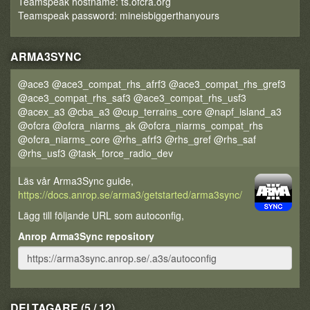
Teamspeak hostname: ts.ofcra.org
Teamspeak password: mineisbiggerthanyours
ARMA3SYNC
@ace3 @ace3_compat_rhs_afrf3 @ace3_compat_rhs_gref3
@ace3_compat_rhs_saf3 @ace3_compat_rhs_usf3
@acex_a3 @cba_a3 @cup_terrains_core @napf_island_a3
@ofcra @ofcra_niarms_ak @ofcra_niarms_compat_rhs
@ofcra_niarms_core @rhs_afrf3 @rhs_gref @rhs_saf
@rhs_usf3 @task_force_radio_dev
Läs vår Arma3Sync guide,
https://docs.anrop.se/arma3/getstarted/arma3sync/
Lägg till följande URL som autoconfig,
Anrop Arma3Sync repository
DELTAGARE (5 / 12)