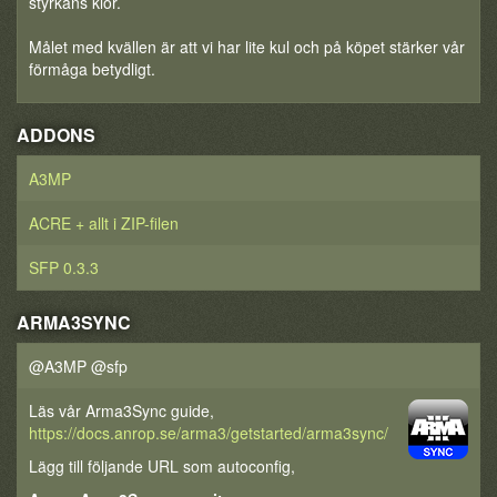
styrkans klor.
Målet med kvällen är att vi har lite kul och på köpet stärker vår
förmåga betydligt.
ADDONS
A3MP
ACRE + allt i ZIP-filen
SFP 0.3.3
ARMA3SYNC
@A3MP @sfp
Läs vår Arma3Sync guide,
https://docs.anrop.se/arma3/getstarted/arma3sync/
Lägg till följande URL som autoconfig,