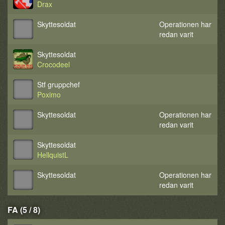
Drax
Skyttesoldat
Operationen har
redan varit
Skyttesoldat
Crocodeel
Stf gruppchef
Poximo
Skyttesoldat
Operationen har
redan varit
Skyttesoldat
HellquistL
Skyttesoldat
Operationen har
redan varit
FA (5 / 8)