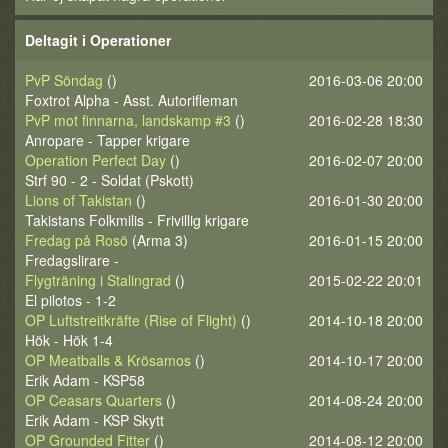
Deltagit i Operationer
PvP Söndag
()
2016-03-06 20:00
Foxtrot Alpha - Asst. Autorifleman
PvP mot finnarna, landskamp #3
()
2016-02-28 18:30
Anropare - Tapper krigare
Operation Perfect Day
()
2016-02-07 20:00
Strf 90 - 2 - Soldat (Pskott)
Lions of Takistan
()
2016-01-30 20:00
Takistans Folkmilis - Frivillig krigare
Fredag på Rosö
(Arma 3)
2016-01-15 20:00
Fredagslirare -
Flygträning i Stalingrad
()
2015-02-22 20:01
El pilotos - 1-2
OP Luftstreitkräfte (Rise of Flight)
()
2014-10-18 20:00
Hök - Hök 1-4
OP Meatballs & Krösamos
()
2014-10-17 20:00
Erik Adam - KSP58
OP Ceasars Quarters
()
2014-08-24 20:00
Erik Adam - KSP Skytt
OP Grounded Fitter
()
2014-08-12 20:00