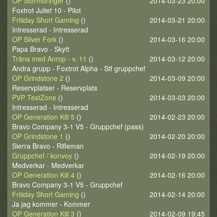
OP Stormbringer
()
2014-03-23 20:00
Foxtrot Juliet 10 - Pilot
Friiiday Short Gaming
()
2014-03-21 20:00
Intresserad - Intresserad
OP Silver Fork
()
2014-03-16 20:00
Papa Bravo - Skytt
Träna med Anrop - v. 11
()
2014-03-12 20:00
Andra grupp - Foxtrot Alpha - Stf gruppchef
OP Grindstone 2
()
2014-03-09 20:00
Reservplatser - Reservplats
PVP TestZone
()
2014-03-03 20:00
Intresserad - Intresserad
OP Generation Kill 5
()
2014-02-23 20:00
Bravo Company 3-1 V5 - Gruppchef (pass)
OP Grindstone 1
()
2014-02-20 20:00
Sierra Bravo - Rifleman
Gruppchef / konvoy
()
2014-02-19 20:00
Medverkar - Medverkar
OP Generation Kill 4
()
2014-02-16 20:00
Bravo Company 3-1 V5 - Gruppchef
Friiiday Short Gaming
()
2014-02-14 20:00
Ja jag kommer - Kommer
OP Generation Kill 3
()
2014-02-09 19:45