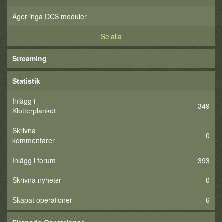
Äger inga DCS moduler
Se alla
Streaming
Statistik
Inlägg i
349
Klotterplanket
Skrivna
0
kommentarer
Inlägg i forum
393
Skrivna nyheter
0
Skapat operationer
6