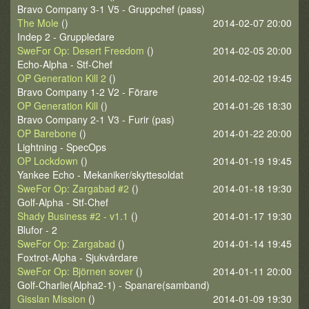
Bravo Company 3-1 V5 - Gruppchef (pass)
The Mole
()
2014-02-07 20:00
Indep 2 - Gruppledare
SweFor Op: Desert Freedom
()
2014-02-05 20:00
Echo-Alpha - Stf-Chef
OP Generation Kill 2
()
2014-02-02 19:45
Bravo Company 1-2 V2 - Förare
OP Generation Kill
()
2014-01-26 18:30
Bravo Company 2-1 V3 - Furir (pas)
OP Barebone
()
2014-01-22 20:00
Lightning - SpecOps
OP Lockdown
()
2014-01-19 19:45
Yankee Echo - Mekaniker/skyttesoldat
SweFor Op: Zargabad #2
()
2014-01-18 19:30
Golf-Alpha - Stf-Chef
Shady Business #2 - v1.1
()
2014-01-17 19:30
Blufor - 2
SweFor Op: Zargabad
()
2014-01-14 19:45
Foxtrot-Alpha - Sjukvårdare
SweFor Op: Björnen sover
()
2014-01-11 20:00
Golf-Charlie(Alpha2-1) - Spanare(samband)
Gisslan Mission
()
2014-01-09 19:30