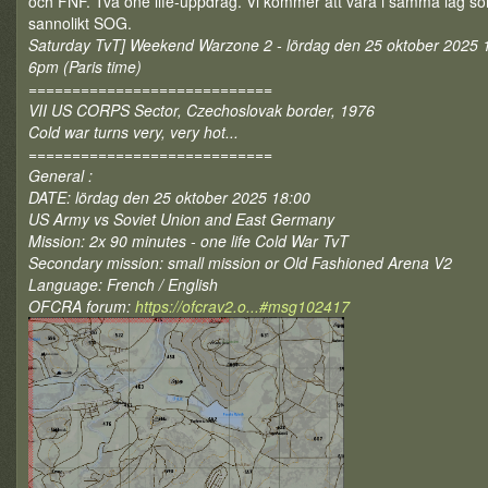
och FNF. Två one life-uppdrag. Vi kommer att vara i samma lag s
sannolikt SOG.
Saturday TvT] Weekend Warzone 2 - lördag den 25 oktober 2025 1
6pm (Paris time)
============================
VII US CORPS Sector, Czechoslovak border, 1976
Cold war turns very, very hot...
============================
General :
DATE: lördag den 25 oktober 2025 18:00
US Army vs Soviet Union and East Germany
Mission: 2x 90 minutes - one life Cold War TvT
Secondary mission: small mission or Old Fashioned Arena V2
Language: French / English
OFCRA forum:
https://ofcrav2.o...#msg102417