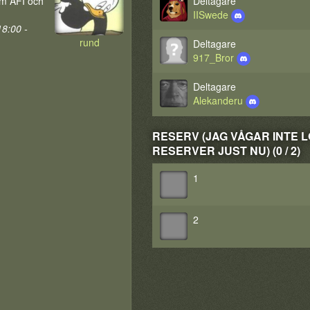
om AFI och
Deltagare
IISwede
8:00 -
rund
Deltagare
917_Bror
Deltagare
Alekanderu
RESERV (JAG VÅGAR INTE L
RESERVER JUST NU) (0 / 2)
1
2