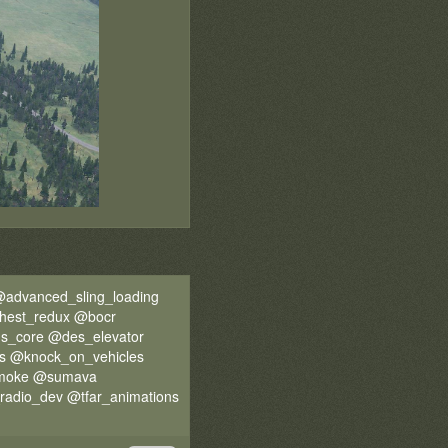
advanced_sling_loading
hest_redux @bocr
ns_core @des_elevator
 @knock_on_vehicles
_smoke @sumava
dio_dev @tfar_animations