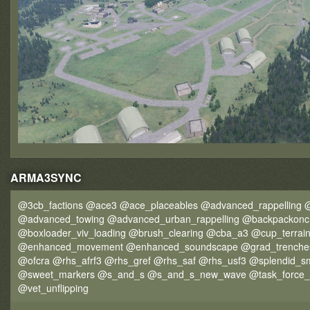
ARMA3SYNC
@3cb_factions @ace3 @ace_placeables @advanced_rappelling @
@advanced_towing @advanced_urban_rappelling @backpackonc
@boxloader_viv_loading @brush_clearing @cba_a3 @cup_terrai
@enhanced_movement @enhanced_soundscape @grad_trenches
@ofcra @rhs_afrf3 @rhs_gref @rhs_saf @rhs_usf3 @splendid
@sweet_markers @s_and_s @s_and_s_new_wave @task_force_ra
@vet_unflipping