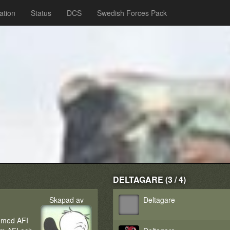
ation
Status
DCS
Swedish Forces Pack
DELTAGARE (3 / 4)
Skapad av
Deltagare
 med AFI