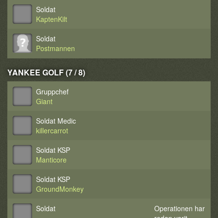
Soldat
KaptenKilt
Soldat
Postmannen
YANKEE GOLF (7 / 8)
Gruppchef
Giant
Soldat Medic
killercarrot
Soldat KSP
Manticore
Soldat KSP
GroundMonkey
Soldat
Operationen har