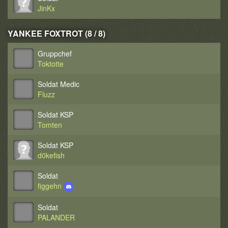
JinKx
YANKEE FOXTROT (8 / 8)
Gruppchef
Toktotte
Soldat Medic
Fluzz
Soldat KSP
Tomten
Soldat KSP
d0kefish
Soldat
figgehn
Soldat
PALANDER