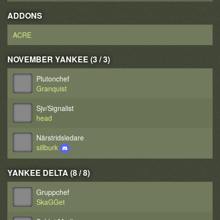
ADDONS
ACRE
NOVEMBER YANKEE (3 / 3)
Plutonchef
Granquist
Sjv/Signalist
head
Närstridsledare
sillburk
YANKEE DELTA (8 / 8)
Gruppchef
SkaGGet