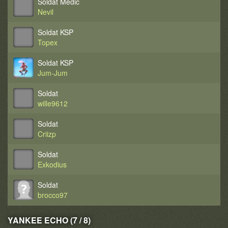
Soldat Medic
Nevil
Soldat KSP
Topex
Soldat KSP
Jum-Jum
Soldat
wille9612
Soldat
Criizp
Soldat
Exkodius
Soldat
brocco97
YANKEE ECHO (7 / 8)